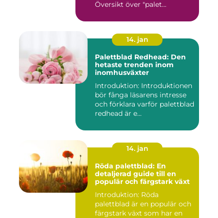
Översikt över "palet...
14. jan
Palettblad Redhead: Den
hetaste trenden inom
inomhusväxter
Introduktion: Introduktionen
bör fånga läsarens intresse
och förklara varför palettblad
redhead är e...
14. jan
Röda palettblad: En
detaljerad guide till en
populär och färgstark växt
Introduktion: Röda
palettblad är en populär och
färgstark växt som har en