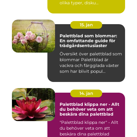
olika typer, disku...
15. jan
Palettblad som blommar:
En omfattande guide för
trädgårdsentusiaster
Översikt över palettblad som
blommar Palettblad är
vackra och färgglada växter
som har blivit popul...
14. jan
Palettblad klippa ner - Allt
du behöver veta om att
beskära dina palettblad
"Palettblad klippa ner" - Allt
du behöver veta om att
beskära dina palettblad