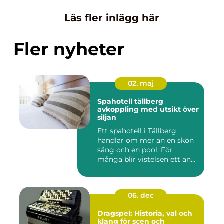
Läs fler inlägg här
Fler nyheter
02. maj
Spahotell tällberg
avkoppling med utsikt över
siljan
Ett spahotell i Tällberg
handlar om mer än en skön
säng och en pool. För
många blir vistelsen ett an...
06. dec
Dragspel: Historia, val och
klang för scen och