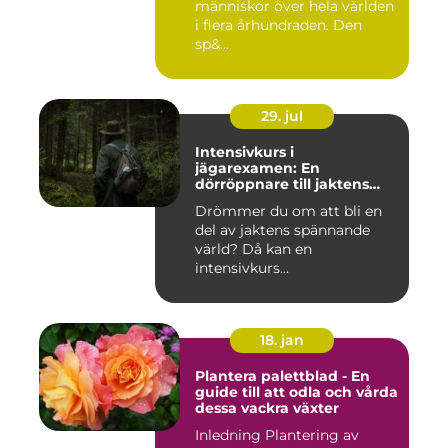
människor över hela världen
i flera århundraden. Den
sp&...
29. jul
Intensivkurs i
jägarexamen: En
dörröppnare till jaktens
värld
Drömmer du om att bli en
del av jaktens spännande
värld? Då kan en
intensivkurs...
18. jan
Plantera palettblad - En
guide till att odla och vårda
dessa vackra växter
Inledning Plantering av