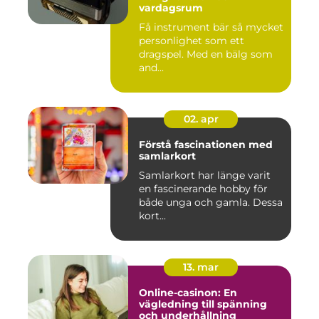
vardagsrum
Få instrument bär så mycket
personlighet som ett
dragspel. Med en bälg som
and...
02. apr
Förstå fascinationen med
samlarkort
Samlarkort har länge varit
en fascinerande hobby för
både unga och gamla. Dessa
kort...
13. mar
Online-casinon: En
vägledning till spänning
och underhållning