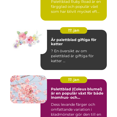
Palettblad Ruby Road är en
färgglad och populär växt
som har blivit mycket eft...
17. jan
Är palettblad giftiga för
katter
? En översikt av om
palettblad är giftiga för
katter ...
17. jan
Palettblad (Coleus blumei)
är en populär växt för både
inomhus- och
utomhusmiljöer
Dess levande färger och
omfattande variation i
bladmönster gör den till en