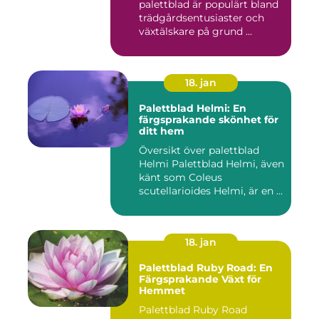
palettblad är populärt bland
trädgårdsentusiaster och
växtälskare på grund ...
18. jan
Palettblad Helmi: En
färgsprakande skönhet för
ditt hem
Översikt över palettblad
Helmi Palettblad Helmi, även
känt som Coleus
scutellarioides Helmi, är en ...
18. jan
Palettblad Ruby Road: En
Färgsprakande Växt för
Hemmet
Palettblad Ruby Road