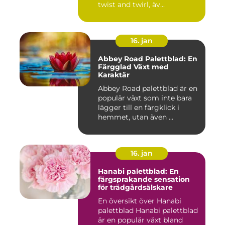
twist and twirl, äv...
16. jan
Abbey Road Palettblad: En
Färgglad Växt med
Karaktär
Abbey Road palettblad är en
populär växt som inte bara
lägger till en färgklick i
hemmet, utan även ...
16. jan
Hanabi palettblad: En
färgsprakande sensation
för trädgårdsälskare
En översikt över Hanabi
palettblad Hanabi palettblad
är en populär växt bland