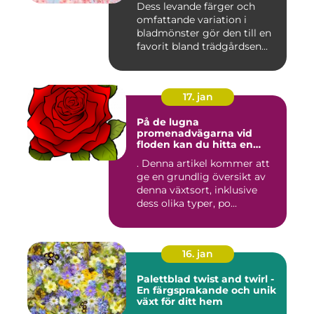
Dess levande färger och
omfattande variation i
bladmönster gör den till en
favorit bland trädgårdsen...
17. jan
På de lugna
promenadvägarna vid
floden kan du hitta en
färgglad och populär växt
. Denna artikel kommer att
som kallas Palettblad River
ge en grundlig översikt av
Walk
denna växtsort, inklusive
dess olika typer, po...
16. jan
Palettblad twist and twirl -
En färgsprakande och unik
växt för ditt hem