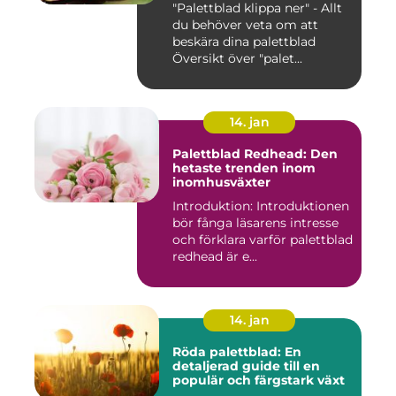
"Palettblad klippa ner" - Allt
du behöver veta om att
beskära dina palettblad
Översikt över "palet...
14. jan
Palettblad Redhead: Den
hetaste trenden inom
inomhusväxter
Introduktion: Introduktionen
bör fånga läsarens intresse
och förklara varför palettblad
redhead är e...
14. jan
Röda palettblad: En
detaljerad guide till en
populär och färgstark växt