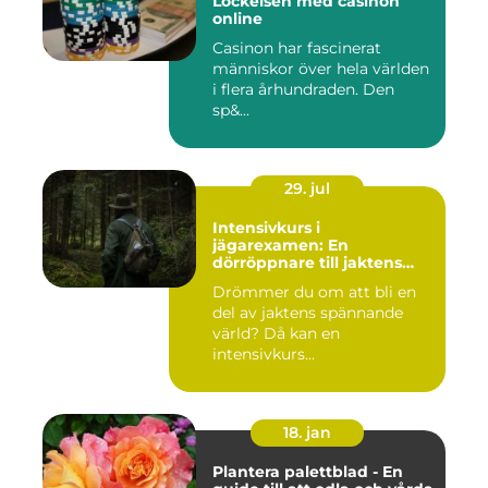
Lockelsen med casinon
online
Casinon har fascinerat
människor över hela världen
i flera århundraden. Den
sp&...
29. jul
Intensivkurs i
jägarexamen: En
dörröppnare till jaktens
värld
Drömmer du om att bli en
del av jaktens spännande
värld? Då kan en
intensivkurs...
18. jan
Plantera palettblad - En