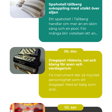
Spahotell tällberg
avkoppling med utsikt över
siljan
Ett spahotell i Tällberg
handlar om mer än en skön
säng och en pool. För
många blir vistelsen ett an...
06. dec
Dragspel: Historia, val och
klang för scen och
vardagsrum
Få instrument bär så mycket
personlighet som ett
dragspel. Med en bälg som
and...
02. apr