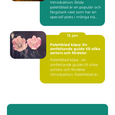
Introduktion: Röda
palettblad är en populär och
färgstark växt som har en
speciell plats i många trä...
13. jan
Palettblad köpa: En
omfattande guide till olika
sorters och fördelar
Palettblad köpa - en
omfattande guide till olika
sorters och fördelar
Introduktion: Palettblad är
v...