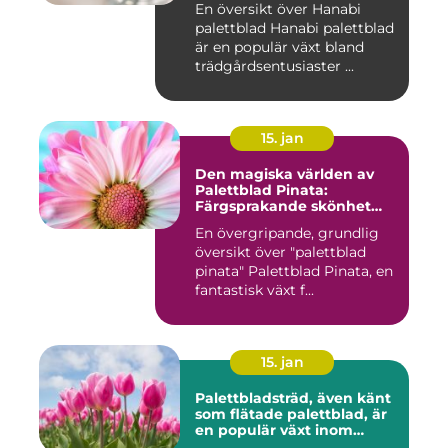
En översikt över Hanabi
palettblad Hanabi palettblad
är en populär växt bland
trädgårdsentusiaster ...
15. jan
Den magiska världen av
Palettblad Pinata:
Färgsprakande skönhet
och oändliga möjligheter
En övergripande, grundlig
översikt över "palettblad
pinata" Palettblad Pinata, en
fantastisk växt f...
15. jan
Palettbladsträd, även känt
som flätade palettblad, är
en populär växt inom
heminredning och