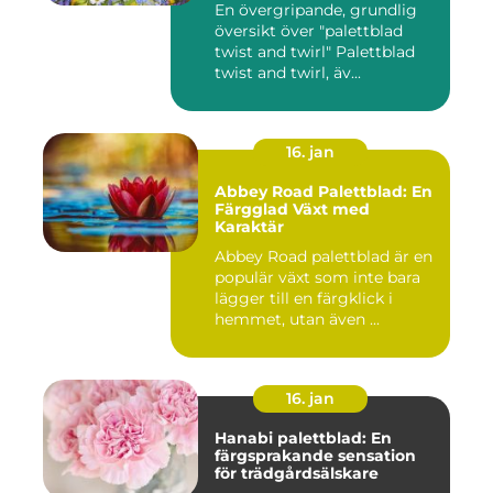
En övergripande, grundlig
översikt över "palettblad
twist and twirl" Palettblad
twist and twirl, äv...
16. jan
Abbey Road Palettblad: En
Färgglad Växt med
Karaktär
Abbey Road palettblad är en
populär växt som inte bara
lägger till en färgklick i
hemmet, utan även ...
16. jan
Hanabi palettblad: En
färgsprakande sensation
för trädgårdsälskare