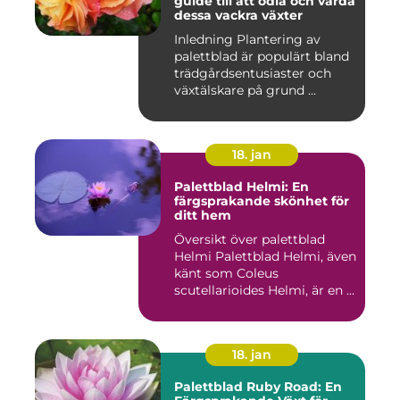
guide till att odla och vårda
dessa vackra växter
Inledning Plantering av
palettblad är populärt bland
trädgårdsentusiaster och
växtälskare på grund ...
18. jan
Palettblad Helmi: En
färgsprakande skönhet för
ditt hem
Översikt över palettblad
Helmi Palettblad Helmi, även
känt som Coleus
scutellarioides Helmi, är en ...
18. jan
Palettblad Ruby Road: En