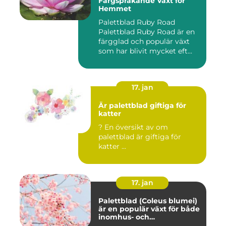
Färgsprakande Växt för
Hemmet
Palettblad Ruby Road
Palettblad Ruby Road är en
färgglad och populär växt
som har blivit mycket eft...
17. jan
Är palettblad giftiga för
katter
? En översikt av om
palettblad är giftiga för
katter ...
17. jan
Palettblad (Coleus blumei)
är en populär växt för både
inomhus- och
utomhusmiljöer