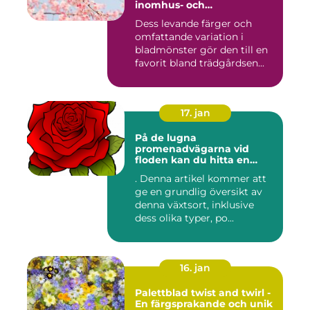
inomhus- och
utomhusmiljöer
Dess levande färger och
omfattande variation i
bladmönster gör den till en
favorit bland trädgårdsen...
17. jan
På de lugna
promenadvägarna vid
floden kan du hitta en
färgglad och populär växt
. Denna artikel kommer att
som kallas Palettblad River
ge en grundlig översikt av
Walk
denna växtsort, inklusive
dess olika typer, po...
16. jan
Palettblad twist and twirl -
En färgsprakande och unik