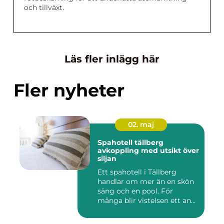
och tillväxt.
Läs fler inlägg här
Fler nyheter
02. maj
Spahotell tällberg
avkoppling med utsikt över
siljan
Ett spahotell i Tällberg
handlar om mer än en skön
säng och en pool. För
många blir vistelsen ett an...