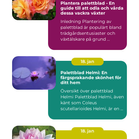
Plantera palettblad - En
guide till att odla och vårda
dessa vackra växter
Inledning Plantering av
palettblad är populärt bland
trädgårdsentusiaster och
växtälskare på grund ...
18. jan
Palettblad Helmi: En
färgsprakande skönhet för
ditt hem
Översikt över palettblad
Helmi Palettblad Helmi, även
känt som Coleus
scutellarioides Helmi, är en ...
18. jan