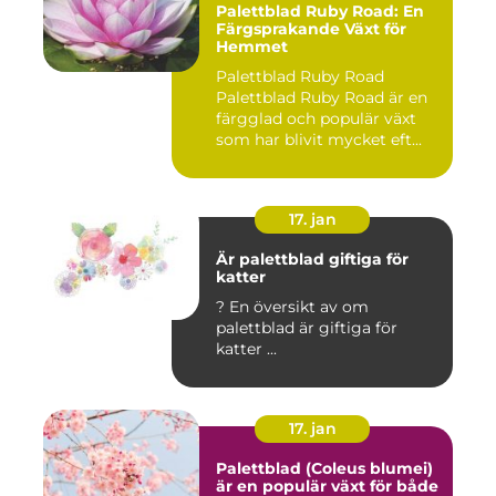
Palettblad Ruby Road: En
Färgsprakande Växt för
Hemmet
Palettblad Ruby Road
Palettblad Ruby Road är en
färgglad och populär växt
som har blivit mycket eft...
17. jan
Är palettblad giftiga för
katter
? En översikt av om
palettblad är giftiga för
katter ...
17. jan
Palettblad (Coleus blumei)
är en populär växt för både