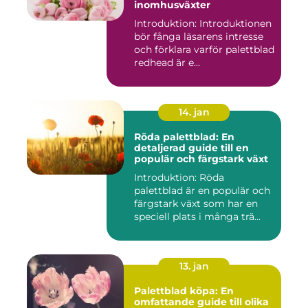
inomhusväxter
Introduktion: Introduktionen
bör fånga läsarens intresse
och förklara varför palettblad
redhead är e...
14. jan
Röda palettblad: En
detaljerad guide till en
populär och färgstark växt
Introduktion: Röda
palettblad är en populär och
färgstark växt som har en
speciell plats i många trä...
13. jan
Palettblad köpa: En
omfattande guide till olika