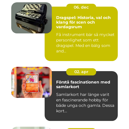
06. dec
Dragspel: Historia, val och
klang för scen och
vardagsrum
Få instrument bär så mycket
personlighet som ett
dragspel. Med en bälg som
and...
02. apr
Förstå fascinationen med
samlarkort
Samlarkort har länge varit
en fascinerande hobby för
både unga och gamla. Dessa
kort...