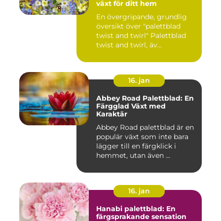
växt för ditt hem
En övergripande, grundlig
översikt över "palettblad
twist and twirl" Palettblad
twist and twirl, äv...
16. jan
Abbey Road Palettblad: En
Färgglad Växt med
Karaktär
Abbey Road palettblad är en
populär växt som inte bara
lägger till en färgklick i
hemmet, utan även ...
16. jan
Hanabi palettblad: En
färgsprakande sensation