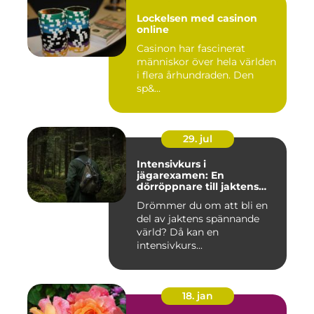
Lockelsen med casinon
online
Casinon har fascinerat
människor över hela världen
i flera århundraden. Den
sp&...
29. jul
Intensivkurs i
jägarexamen: En
dörröppnare till jaktens
värld
Drömmer du om att bli en
del av jaktens spännande
värld? Då kan en
intensivkurs...
18. jan