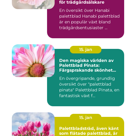
för trädgårdsälskare
En översikt över Hanabi
palettblad Hanabi palettblad
är en populär växt bland
trädgårdsentusiaster ...
15. jan
Den magiska världen av
Palettblad Pinata:
Färgsprakande skönhet
och oändliga möjligheter
En övergripande, grundlig
översikt över "palettblad
pinata" Palettblad Pinata, en
fantastisk växt f...
15. jan
Palettbladsträd, även känt
som flätade palettblad, är