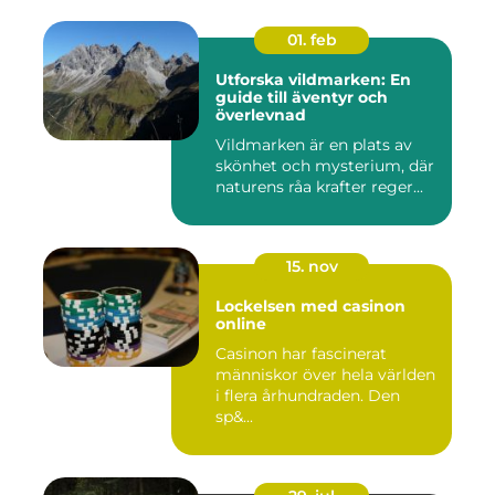
01. feb
Utforska vildmarken: En
guide till äventyr och
överlevnad
Vildmarken är en plats av
skönhet och mysterium, där
naturens råa krafter reger...
15. nov
Lockelsen med casinon
online
Casinon har fascinerat
människor över hela världen
i flera århundraden. Den
sp&...