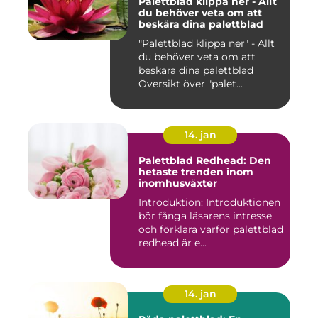
Palettblad klippa ner - Allt
du behöver veta om att
beskära dina palettblad
"Palettblad klippa ner" - Allt
du behöver veta om att
beskära dina palettblad
Översikt över "palet...
14. jan
Palettblad Redhead: Den
hetaste trenden inom
inomhusväxter
Introduktion: Introduktionen
bör fånga läsarens intresse
och förklara varför palettblad
redhead är e...
14. jan