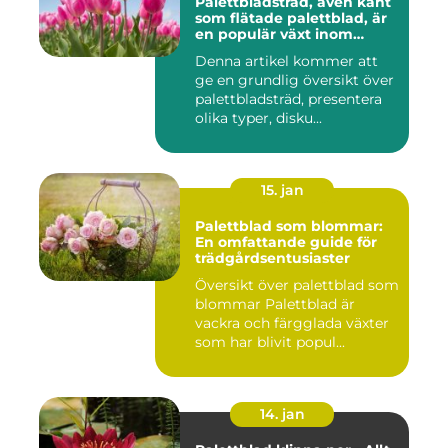
Palettbladsträd, även känt
som flätade palettblad, är
en populär växt inom
heminredning och
Denna artikel kommer att
trädgårdsskötsel på grund
ge en grundlig översikt över
av sitt unika utseende och
sin mångsidighet
palettbladsträd, presentera
olika typer, disku...
15. jan
Palettblad som blommar:
En omfattande guide för
trädgårdsentusiaster
Översikt över palettblad som
blommar Palettblad är
vackra och färgglada växter
som har blivit popul...
14. jan