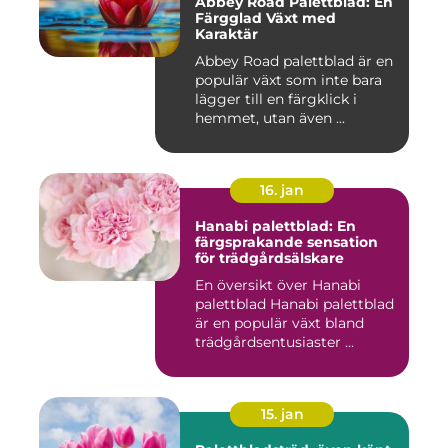
Abbey Road Palettblad: En
Färgglad Växt med
Karaktär
Abbey Road palettblad är en
populär växt som inte bara
lägger till en färgklick i
hemmet, utan även ...
16. jan
Hanabi palettblad: En
färgsprakande sensation
för trädgårdsälskare
En översikt över Hanabi
palettblad Hanabi palettblad
är en populär växt bland
trädgårdsentusiaster ...
15. jan