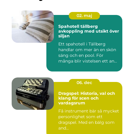
02. maj
Spahotell tällberg
avkoppling med utsikt över
siljan
Ett spahotell i Tällberg
handlar om mer än en skön
säng och en pool. För
många blir vistelsen ett an...
06. dec
Dragspel: Historia, val och
klang för scen och
vardagsrum
Få instrument bär så mycket
personlighet som ett
dragspel. Med en bälg som
and...