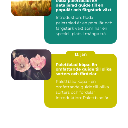
Röda palettblad: En
detaljerad guide till en
populär och färgstark växt
Introduktion: Röda
palettblad är en populär och
färgstark växt som har en
speciell plats i många trä...
13. jan
Palettblad köpa: En
omfattande guide till olika
sorters och fördelar
Palettblad köpa - en
omfattande guide till olika
sorters och fördelar
Introduktion: Palettblad är
v...