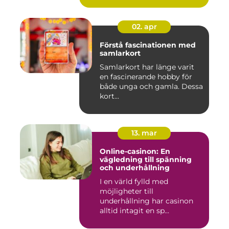
02. apr
Förstå fascinationen med
samlarkort
Samlarkort har länge varit
en fascinerande hobby för
både unga och gamla. Dessa
kort...
13. mar
Online-casinon: En
vägledning till spänning
och underhållning
I en värld fylld med
möjligheter till
underhållning har casinon
alltid intagit en sp...