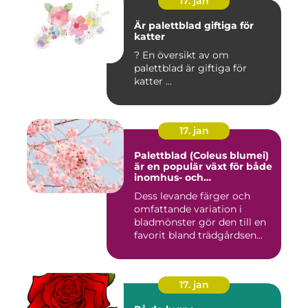
17. jan
Är palettblad giftiga för
katter
? En översikt av om
palettblad är giftiga för
katter ...
17. jan
Palettblad (Coleus blumei)
är en populär växt för både
inomhus- och
utomhusmiljöer
Dess levande färger och
omfattande variation i
bladmönster gör den till en
favorit bland trädgårdsen...
17. jan