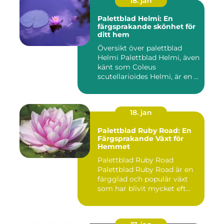
18. jan
Palettblad Helmi: En
färgsprakande skönhet för
ditt hem
Översikt över palettblad
Helmi Palettblad Helmi, även
känt som Coleus
scutellarioides Helmi, är en ...
18. jan
Palettblad Ruby Road: En
Färgsprakande Växt för
Hemmet
Palettblad Ruby Road
Palettblad Ruby Road är en
färgglad och populär växt
som har blivit mycket eft...