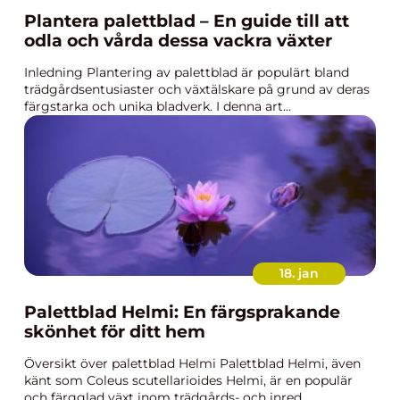
Plantera palettblad – En guide till att
odla och vårda dessa vackra växter
Inledning Plantering av palettblad är populärt bland
trädgårdsentusiaster och växtälskare på grund av deras
färgstarka och unika bladverk. I denna art...
18. jan
Palettblad Helmi: En färgsprakande
skönhet för ditt hem
Översikt över palettblad Helmi Palettblad Helmi, även
känt som Coleus scutellarioides Helmi, är en populär
och färgglad växt inom trädgårds- och inred...