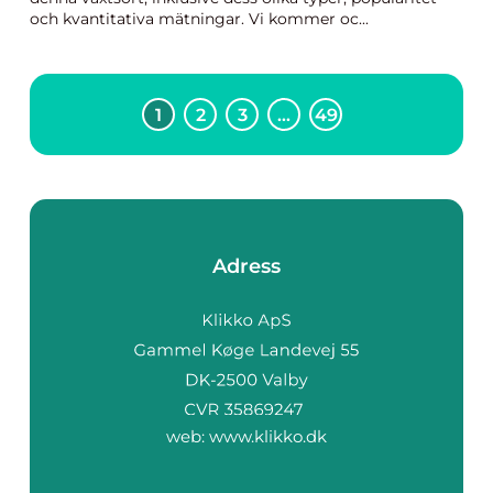
och kvantitativa mätningar. Vi kommer oc...
1
2
3
…
49
Adress
web:
www.klikko.dk