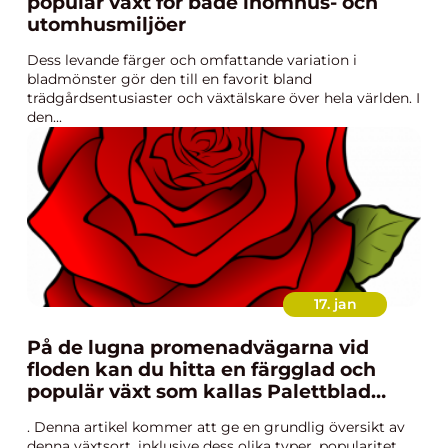
populär växt för både inomhus- och
utomhusmiljöer
Dess levande färger och omfattande variation i
bladmönster gör den till en favorit bland
trädgårdsentusiaster och växtälskare över hela världen. I
den...
17. jan
På de lugna promenadvägarna vid
floden kan du hitta en färgglad och
populär växt som kallas Palettblad
River Walk
. Denna artikel kommer att ge en grundlig översikt av
denna växtsort, inklusive dess olika typer, popularitet