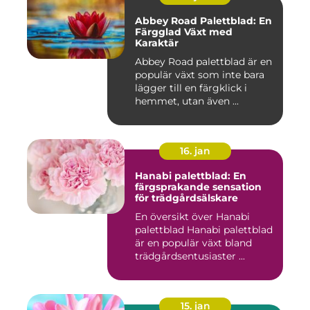
Abbey Road Palettblad: En
Färgglad Växt med
Karaktär
Abbey Road palettblad är en
populär växt som inte bara
lägger till en färgklick i
hemmet, utan även ...
16. jan
Hanabi palettblad: En
färgsprakande sensation
för trädgårdsälskare
En översikt över Hanabi
palettblad Hanabi palettblad
är en populär växt bland
trädgårdsentusiaster ...
15. jan