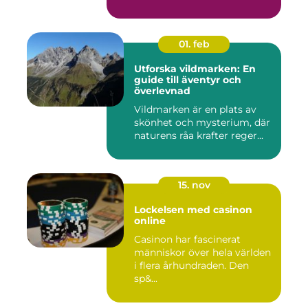
01. feb
Utforska vildmarken: En
guide till äventyr och
överlevnad
Vildmarken är en plats av
skönhet och mysterium, där
naturens råa krafter reger...
15. nov
Lockelsen med casinon
online
Casinon har fascinerat
människor över hela världen
i flera århundraden. Den
sp&...