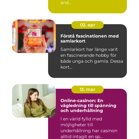
and...
02. apr
Förstå fascinationen med
samlarkort
Samlarkort har länge varit
en fascinerande hobby för
både unga och gamla. Dessa
kort...
13. mar
Online-casinon: En
vägledning till spänning
och underhållning
I en värld fylld med
möjligheter till
underhållning har casinon
alltid intagit en sp...