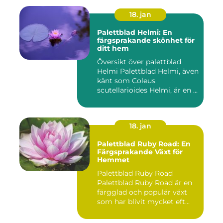
18. jan
Palettblad Helmi: En
färgsprakande skönhet för
ditt hem
Översikt över palettblad
Helmi Palettblad Helmi, även
känt som Coleus
scutellarioides Helmi, är en ...
18. jan
Palettblad Ruby Road: En
Färgsprakande Växt för
Hemmet
Palettblad Ruby Road
Palettblad Ruby Road är en
färgglad och populär växt
som har blivit mycket eft...