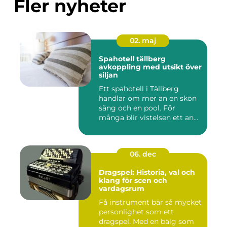
Fler nyheter
02. maj
Spahotell tällberg
avkoppling med utsikt över
siljan
Ett spahotell i Tällberg
handlar om mer än en skön
säng och en pool. För
många blir vistelsen ett an...
06. dec
Dragspel: Historia, val och
klang för scen och
vardagsrum
Få instrument bär så mycket
personlighet som ett
dragspel. Med en bälg som