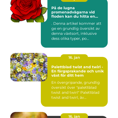
På de lugna
promenadvägarna vid
floden kan du hitta en
färgglad och populär växt
. Denna artikel kommer att
som kallas Palettblad River
ge en grundlig översikt av
Walk
denna växtsort, inklusive
dess olika typer, po...
16. jan
Palettblad twist and twirl -
En färgsprakande och unik
växt för ditt hem
En övergripande, grundlig
översikt över "palettblad
twist and twirl" Palettblad
twist and twirl, äv...
16. jan