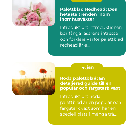
Palettblad Redhead: Den
hetaste trenden inom
inomhusväxter
Introduktion: Introduktionen
bör fånga läsarens intresse
och förklara varför palettblad
redhead är e...
14. jan
Röda palettblad: En
detaljerad guide till en
populär och färgstark växt
Introduktion: Röda
palettblad är en populär och
färgstark växt som har en
speciell plats i många trä...