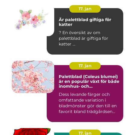
17. jan
Är palettblad giftiga för
katter
? En översikt av om
palettblad är giftiga för
katter ...
17. jan
Palettblad (Coleus blumei)
är en populär växt för både
inomhus- och
utomhusmiljöer
Dess levande färger och
omfattande variation i
bladmönster gör den till en
favorit bland trädgårdsen...
17. jan