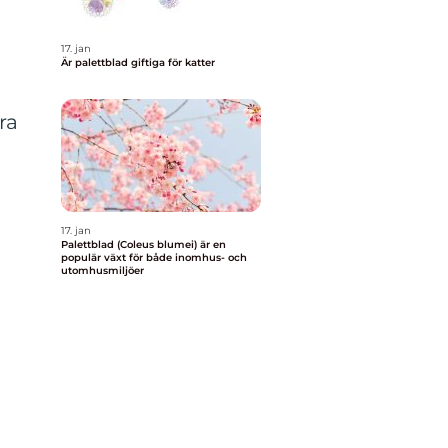
17. jan
Är palettblad giftiga för katter
ra
17. jan
Palettblad (Coleus blumei) är en
populär växt för både inomhus- och
utomhusmiljöer