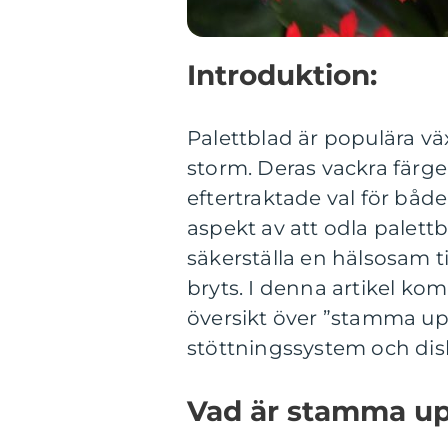
Introduktion:
Palettblad är populära v
storm. Deras vackra färge
eftertraktade val för bå
aspekt av att odla palett
säkerställa en hälsosam t
bryts. I denna artikel ko
översikt över ”stamma upp
stöttningssystem och dis
Vad är stamma up