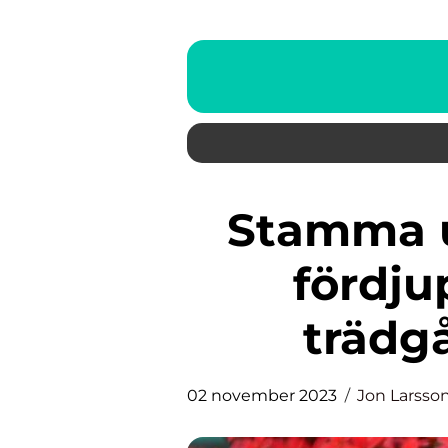
Stamma upp palettblad: En
fördju
trädg
02 november 2023
Jon Larsso