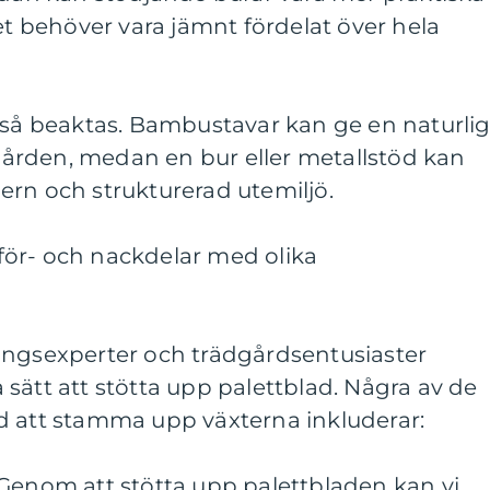
det behöver vara jämnt fördelat över hela
kså beaktas. Bambustavar kan ge en naturli
ädgården, medan en bur eller metallstöd kan
ern och strukturerad utemiljö.
ör- och nackdelar med olika
ingsexperter och trädgårdsentusiaster
sätt att stötta upp palettblad. Några av de
d att stamma upp växterna inkluderar:
 Genom att stötta upp palettbladen kan vi