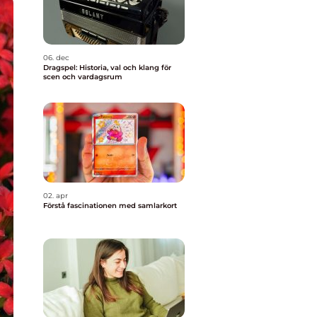
06. dec
Dragspel: Historia, val och klang för
scen och vardagsrum
02. apr
Förstå fascinationen med samlarkort