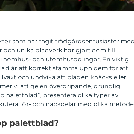
äxter som har tagit trädgårdsentusiaster me
r och unika bladverk har gjort dem till
de inomhus- och utomhusodlingar. En viktig
blad är att korrekt stamma upp dem för att
illväxt och undvika att bladen knäcks eller
mmer vi att ge en övergripande, grundlig
 palettblad”, presentera olika typer av
kutera för- och nackdelar med olika metode
p palettblad?