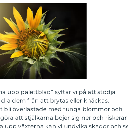
a upp palettblad” syftar vi på att stödja
indra dem från att brytas eller knäckas.
tt bli överlastade med tunga blommor och
 göra att stjälkarna böjer sig ner och riskerar
ta upp växterna kan vi undvika skador och s