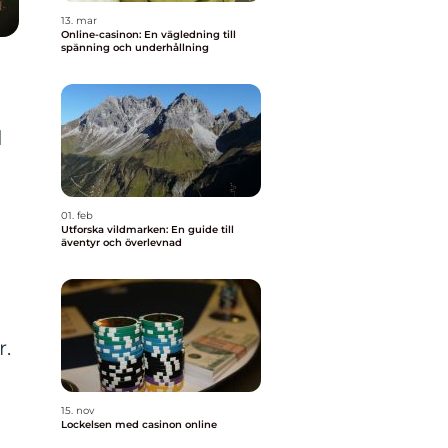
13. mar
Online-casinon: En vägledning till
spänning och underhållning
d
01. feb
Utforska vildmarken: En guide till
äventyr och överlevnad
r.
15. nov
Lockelsen med casinon online