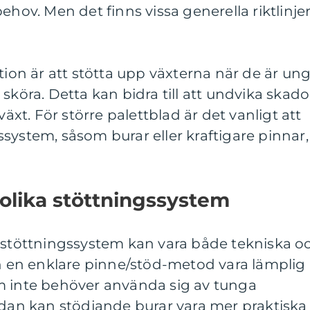
ehov. Men det finns vissa generella riktlinje
n är att stötta upp växterna när de är un
sköra. Detta kan bidra till att undvika skado
växt. För större palettblad är det vanligt att
system, såsom burar eller kraftigare pinnar,
 olika stöttningssystem
a stöttningssystem kan vara både tekniska o
an en enklare pinne/stöd-metod vara lämplig
m inte behöver använda sig av tunga
idan kan stödjande burar vara mer praktiska