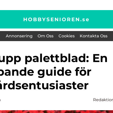
HOBBYSENIOREN.
se
Annonsering
Om Oss
Cookies
Kontakta Oss
pande guide för
årdsentusiaster
n
Redaktio