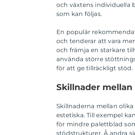
och växtens individuella b
som kan följas.
En populär rekommendatio
och tenderar att vara mer 
och främja en starkare till
använda större stöttnings
för att ge tillräckligt stöd.
Skillnader mellan
Skillnaderna mellan olik
estetiska. Till exempel k
för mindre palettblad so
stödstrukturer. Å andra s