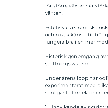
för större växter där stö
växten.
Estetiska faktorer ska oc
och rustik känsla till tr
fungera bra i en mer mod
Historisk genomgång av f
stöttningssystem
Under årens lopp har odl
experimenterat med olika 
vanligaste fördelarna me
1. Undvikande av skador: