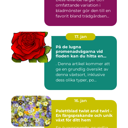
omfattande variation i
bladmönster gör den till en
favorit bland trädgårdsen...
17. jan
På de lugna
promenadvägarna vid
floden kan du hitta en
färgglad och populär växt
. Denna artikel kommer att
som kallas Palettblad River
ge en grundlig översikt av
Walk
denna växtsort, inklusive
dess olika typer, po...
16. jan
Palettblad twist and twirl -
En färgsprakande och unik
växt för ditt hem
En övergripande, grundlig