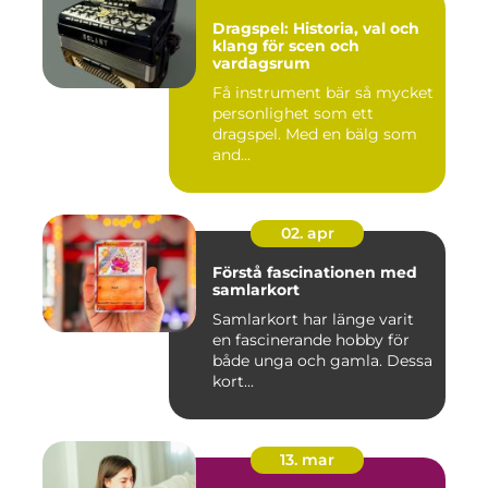
Dragspel: Historia, val och
klang för scen och
vardagsrum
Få instrument bär så mycket
personlighet som ett
dragspel. Med en bälg som
and...
02. apr
Förstå fascinationen med
samlarkort
Samlarkort har länge varit
en fascinerande hobby för
både unga och gamla. Dessa
kort...
13. mar