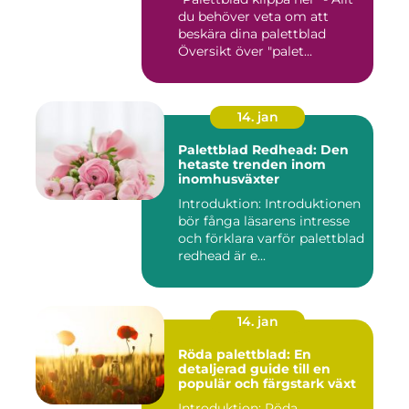
du behöver veta om att
beskära dina palettblad
Översikt över "palet...
14. jan
Palettblad Redhead: Den
hetaste trenden inom
inomhusväxter
Introduktion: Introduktionen
bör fånga läsarens intresse
och förklara varför palettblad
redhead är e...
14. jan
Röda palettblad: En
detaljerad guide till en
populär och färgstark växt
Introduktion: Röda