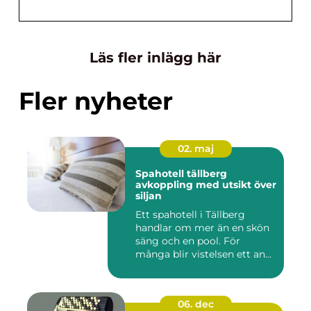
Läs fler inlägg här
Fler nyheter
02. maj
Spahotell tällberg
avkoppling med utsikt över
siljan
Ett spahotell i Tällberg
handlar om mer än en skön
säng och en pool. För
många blir vistelsen ett an...
06. dec