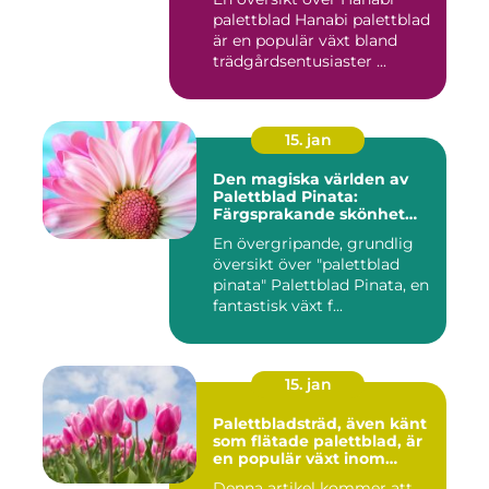
palettblad Hanabi palettblad
är en populär växt bland
trädgårdsentusiaster ...
15. jan
Den magiska världen av
Palettblad Pinata:
Färgsprakande skönhet
och oändliga möjligheter
En övergripande, grundlig
översikt över "palettblad
pinata" Palettblad Pinata, en
fantastisk växt f...
15. jan
Palettbladsträd, även känt
som flätade palettblad, är
en populär växt inom
heminredning och
Denna artikel kommer att