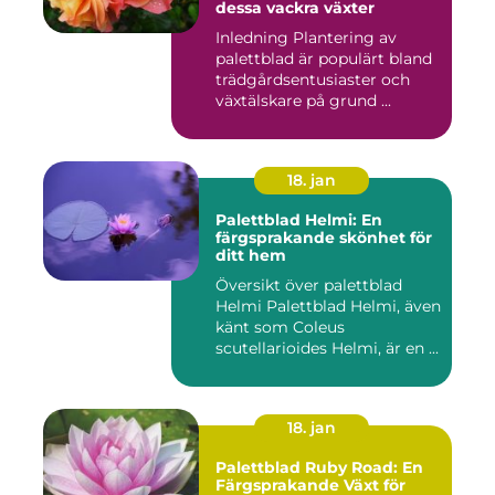
dessa vackra växter
Inledning Plantering av
palettblad är populärt bland
trädgårdsentusiaster och
växtälskare på grund ...
18. jan
Palettblad Helmi: En
färgsprakande skönhet för
ditt hem
Översikt över palettblad
Helmi Palettblad Helmi, även
känt som Coleus
scutellarioides Helmi, är en ...
18. jan
Palettblad Ruby Road: En
Färgsprakande Växt för