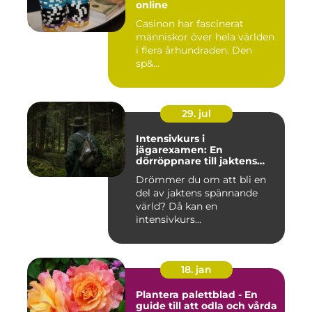
online
Casinon har fascinerat
människor över hela världen
i flera århundraden. Den
sp&...
29. jul
Intensivkurs i
jägarexamen: En
dörröppnare till jaktens
värld
Drömmer du om att bli en
del av jaktens spännande
värld? Då kan en
intensivkurs...
18. jan
Plantera palettblad - En
guide till att odla och vårda