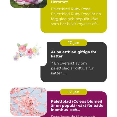
Hemmet
Palettblad Ruby Road
Palettblad Ruby Road är en
färgglad och populär växt
som har blivit mycket eft...
17. jan
Är palettblad giftiga för
katter
? En översikt av om
palettblad är giftiga för
katter ...
17. jan
Palettblad (Coleus blumei)
är en populär växt för både
inomhus- och
utomhusmiljöer
Dess levande färger och