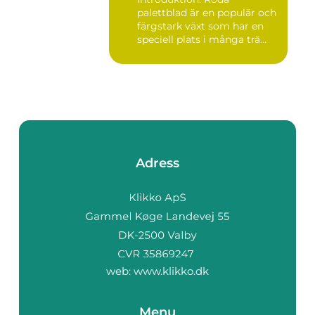
palettblad är en populär och
färgstark växt som har en
speciell plats i många trä...
Adress
web:
www.klikko.dk
Menu