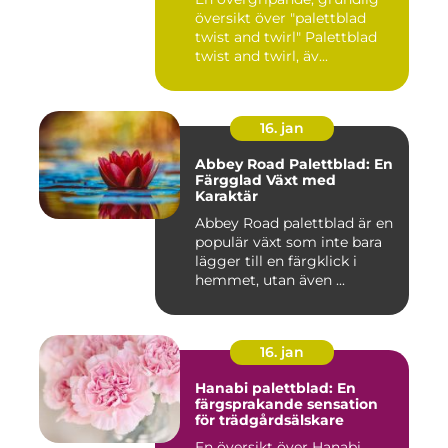
översikt över "palettblad
twist and twirl" Palettblad
twist and twirl, äv...
16. jan
Abbey Road Palettblad: En
Färgglad Växt med
Karaktär
Abbey Road palettblad är en
populär växt som inte bara
lägger till en färgklick i
hemmet, utan även ...
16. jan
Hanabi palettblad: En
färgsprakande sensation
för trädgårdsälskare
En översikt över Hanabi