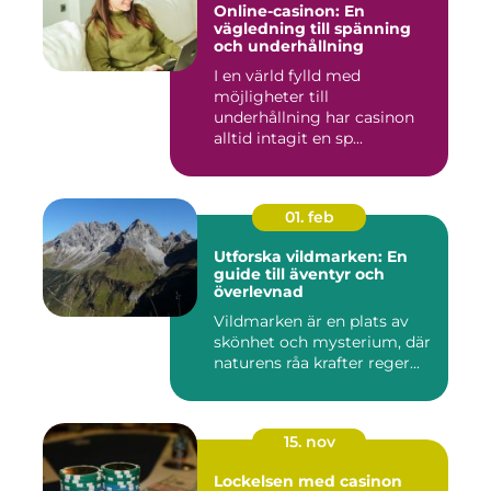
Online-casinon: En
vägledning till spänning
och underhållning
I en värld fylld med
möjligheter till
underhållning har casinon
alltid intagit en sp...
01. feb
Utforska vildmarken: En
guide till äventyr och
överlevnad
Vildmarken är en plats av
skönhet och mysterium, där
naturens råa krafter reger...
15. nov
Lockelsen med casinon