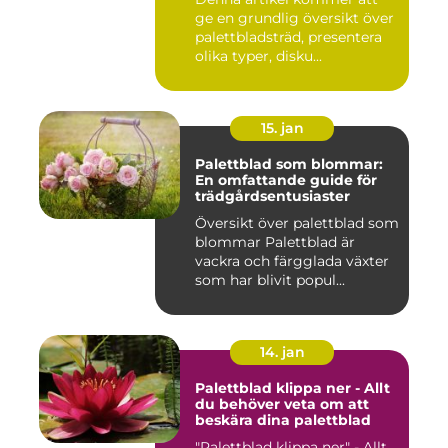
trädgårdsskötsel på grund
ge en grundlig översikt över
av sitt unika utseende och
sin mångsidighet
palettbladsträd, presentera
olika typer, disku...
15. jan
Palettblad som blommar:
En omfattande guide för
trädgårdsentusiaster
Översikt över palettblad som
blommar Palettblad är
vackra och färgglada växter
som har blivit popul...
14. jan
Palettblad klippa ner - Allt
du behöver veta om att
beskära dina palettblad
"Palettblad klippa ner" - Allt