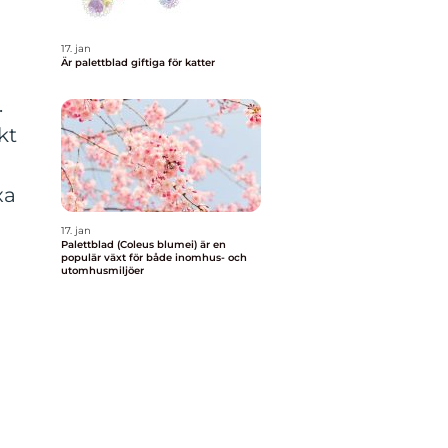
17. jan
Är palettblad giftiga för katter
.
kt
xa
17. jan
Palettblad (Coleus blumei) är en
populär växt för både inomhus- och
utomhusmiljöer