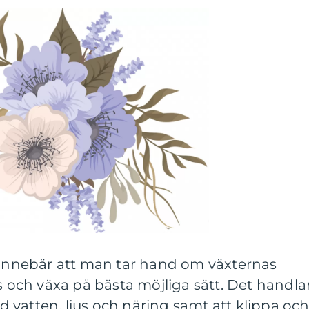
d innebär att man tar hand om växternas
as och växa på bästa möjliga sätt. Det handla
vatten, ljus och näring samt att klippa oc