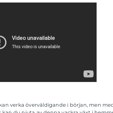
d kan verka överväldigande i början, men me
 kan du njuta av denna vackra växt i hemm