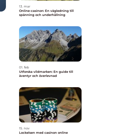
13. mar
Online-casinon: En vägledning till
spänning och underhållning
01. feb
Utforska vildmarken: En guide till
äventyr och överlevnad
r
15. nov
Lockelsen med casinon online