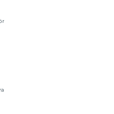
ör
ra