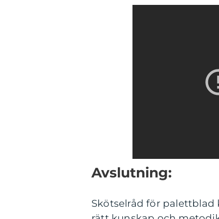
Avslutning:
Skötselråd för palettbla
rätt kunskap och metodik