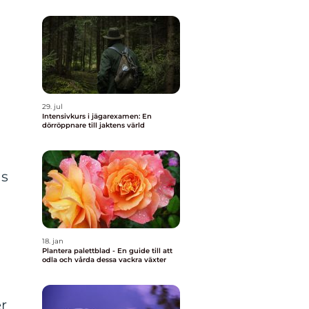
n
29. jul
Intensivkurs i jägarexamen: En
dörröppnare till jaktens värld
as
18. jan
Plantera palettblad - En guide till att
odla och vårda dessa vackra växter
r