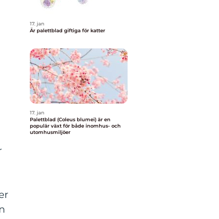
17. jan
Är palettblad giftiga för katter
17. jan
Palettblad (Coleus blumei) är en
populär växt för både inomhus- och
utomhusmiljöer
r
er
en