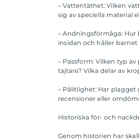
– Vattentäthet: Vilken v
sig av speciella material e
– Andningsförmåga: Hur br
insidan och håller barne
– Passform: Vilken typ av
tajtare? Vilka delar av kr
– Pålitlighet: Har plagget
recensioner eller omdöme
Historiska för- och nackd
Genom historien har skalk