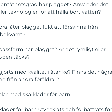
attentäthetsgrad har plagget? Använder det
ller teknologier för att hålla bort vatten?
a låter plagget fukt att försvinna från
t bekvämt?
 passform har plagget? Är det rymligt eller
oppen täcks?
 gjorts med kvalitet i åtanke? Finns det någr
n från andra föräldrar?
elar med skalkläder för barn
läder för barn utvecklats och förbättrats fö