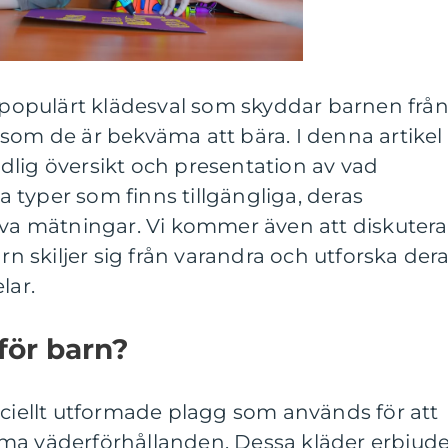
t populärt klädesval som skyddar barnen frå
som de är bekväma att bära. I denna artikel
dlig översikt och presentation av vad
ka typer som finns tillgängliga, deras
iva mätningar. Vi kommer även att diskutera
arn skiljer sig från varandra och utforska der
lar.
för barn?
eciellt utformade plagg som används för att
ma väderförhållanden. Dessa kläder erbjude