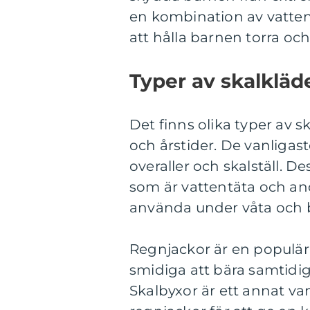
en kombination av vatten
att hålla barnen torra o
Typer av skalkläd
Det finns olika typer av 
och årstider. De vanligas
overaller och skalställ. De
som är vattentäta och and
använda under våta och b
Regnjackor är en populär 
smidiga att bära samtidi
Skalbyxor är ett annat v