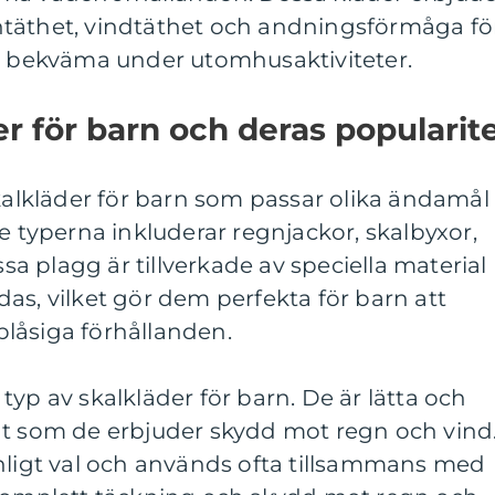
täthet, vindtäthet och andningsförmåga fö
ch bekväma under utomhusaktiviteter.
er för barn och deras popularit
skalkläder för barn som passar olika ändamål
te typerna inkluderar regnjackor, skalbyxor,
ssa plagg är tillverkade av speciella material
as, vilket gör dem perfekta för barn att
låsiga förhållanden.
typ av skalkläder för barn. De är lätta och
gt som de erbjuder skydd mot regn och vind
anligt val och används ofta tillsammans med