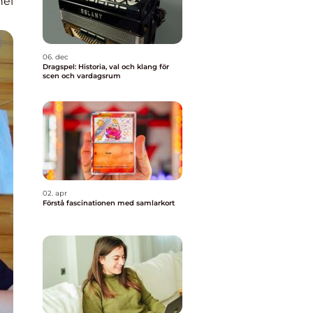
nel
06. dec
Dragspel: Historia, val och klang för
scen och vardagsrum
02. apr
Förstå fascinationen med samlarkort