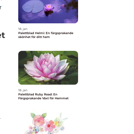
r
18. jan
et
Palettblad Helmi: En färgsprakande
skönhet för ditt hem
18. jan
Palettblad Ruby Road: En
Färgsprakande Växt för Hemmet
.