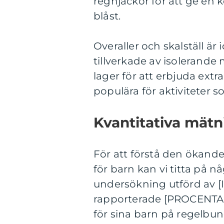
regnjackor för att ge en
blåst.
Overaller och skalställ är 
tillverkade av isolerande
lager för att erbjuda extra
populära för aktiviteter 
Kvantitativa mätn
För att förstå den ökande
för barn kan vi titta på n
undersökning utförd a
rapporterade [PROCENTAND
för sina barn på regelb