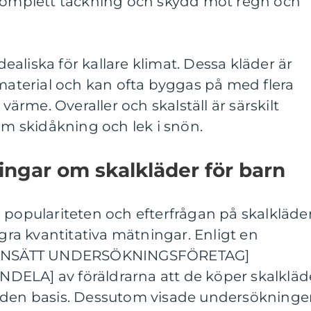
 komplett täckning och skydd mot regn och
idealiska för kallare klimat. Dessa kläder är
 material och kan ofta byggas på med flera
 värme. Overaller och skalställ är särskilt
som skidåkning och lek i snön.
ingar om skalkläder för barn
 populariteten och efterfrågan på skalkläde
ågra kvantitativa mätningar. Enligt en
v [INSÄTT UNDERSÖKNINGSFÖRETAG]
ELA] av föräldrarna att de köper skalkläd
unden basis. Dessutom visade undersökning