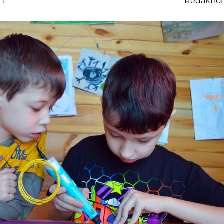
on
Redaktio