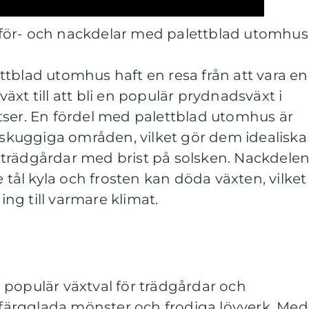
för- och nackdelar med palettblad utomhus
tblad utomhus haft en resa från att vara en
xt till att bli en populär prydnadsväxt i
tser. En fördel med palettblad utomhus är
i skuggiga områden, vilket gör dem idealiska
 i trädgårdar med brist på solsken. Nackdele
e tål kyla och frosten kan döda växten, vilket
g till varmare klimat.
 populär växtval för trädgårdar och
a färgglada mönster och frodiga lövverk. Med