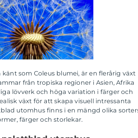
känt som Coleus blumei, är en flerårig växt
mar från tropiska regioner i Asien, Afrika
liga lövverk och höga variation i färger och
alisk växt för att skapa visuell intressanta
ttblad utomhus finns i en mängd olika sorter
mer, färger och storlekar.