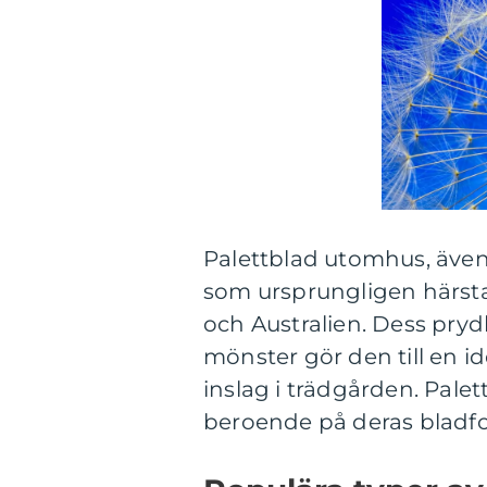
Palettblad utomhus, även 
som ursprungligen härstam
och Australien. Dess pryd
mönster gör den till en ide
inslag i trädgården. Pale
beroende på deras bladfor