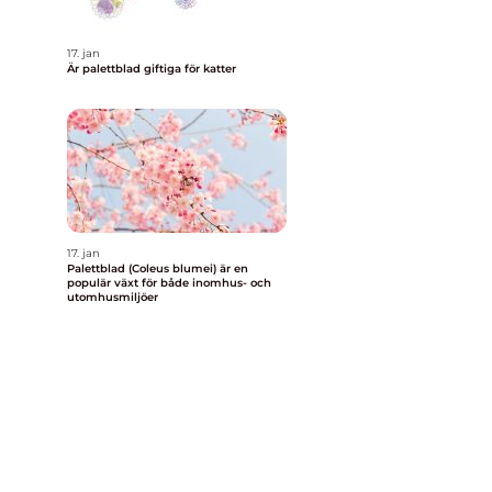
17. jan
Är palettblad giftiga för katter
17. jan
Palettblad (Coleus blumei) är en
populär växt för både inomhus- och
utomhusmiljöer