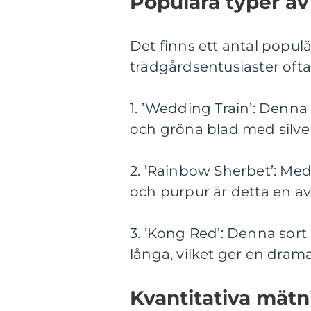
Populära typer a
Det finns ett antal popu
trädgårdsentusiaster ofta 
1. ’Wedding Train’: Denna
och gröna blad med silve
2. ’Rainbow Sherbet’: Med
och purpur är detta en av
3. ’Kong Red’: Denna sort
långa, vilket ger en dram
Kvantitativa mätn