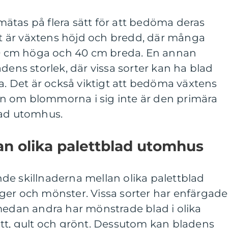
ätas på flera sätt för att bedöma deras
ekt är växtens höjd och bredd, där många
 60 cm höga och 40 cm breda. En annan
dens storlek, där vissa sorter kan ha blad
ga. Det är också viktigt att bedöma växtens
n om blommorna i sig inte är den primära
lad utomhus.
an olika palettblad utomhus
de skillnaderna mellan olika palettblad
ger och mönster. Vissa sorter har enfärgade
medan andra har mönstrade blad i olika
ött, gult och grönt. Dessutom kan bladens