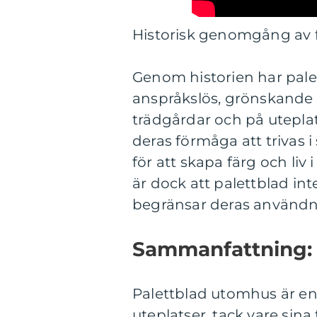
Historisk genomgång av 
Genom historien har palet
anspråkslös, grönskande vä
trädgårdar och på utepla
deras förmåga att trivas 
för att skapa färg och liv
är dock att palettblad int
begränsar deras användnin
Sammanfattning:
Palettblad utomhus är en
uteplatser, tack vare sin