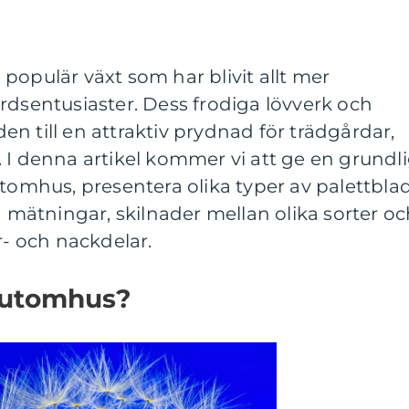
populär växt som har blivit allt mer
rdsentusiaster. Dess frodiga lövverk och
n till en attraktiv prydnad för trädgårdar,
 I denna artikel kommer vi att ge en grundl
utomhus, presentera olika typer av palettblad
a mätningar, skilnader mellan olika sorter o
r- och nackdelar.
d utomhus?