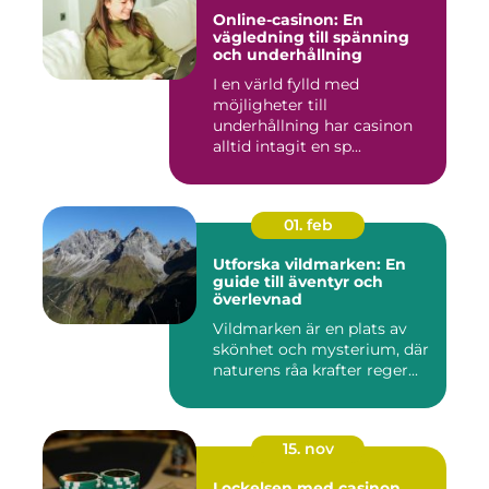
Online-casinon: En
vägledning till spänning
och underhållning
I en värld fylld med
möjligheter till
underhållning har casinon
alltid intagit en sp...
01. feb
Utforska vildmarken: En
guide till äventyr och
överlevnad
Vildmarken är en plats av
skönhet och mysterium, där
naturens råa krafter reger...
15. nov
Lockelsen med casinon