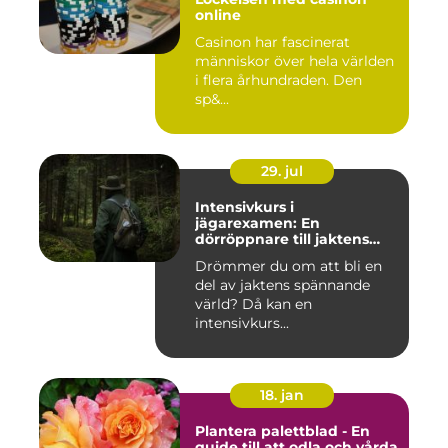
online
Casinon har fascinerat
människor över hela världen
i flera århundraden. Den
sp&...
29. jul
Intensivkurs i
jägarexamen: En
dörröppnare till jaktens
värld
Drömmer du om att bli en
del av jaktens spännande
värld? Då kan en
intensivkurs...
18. jan
Plantera palettblad - En
guide till att odla och vårda