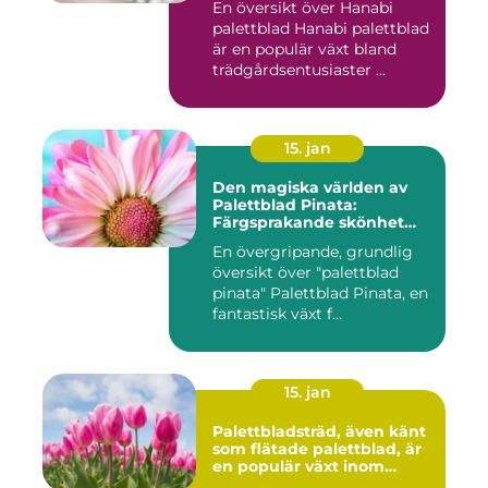
En översikt över Hanabi
palettblad Hanabi palettblad
är en populär växt bland
trädgårdsentusiaster ...
15. jan
Den magiska världen av
Palettblad Pinata:
Färgsprakande skönhet
och oändliga möjligheter
En övergripande, grundlig
översikt över "palettblad
pinata" Palettblad Pinata, en
fantastisk växt f...
15. jan
Palettbladsträd, även känt
som flätade palettblad, är
en populär växt inom
heminredning och