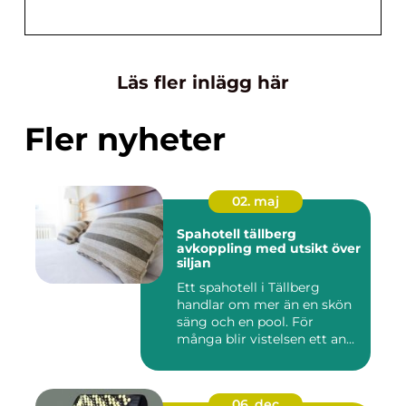
Läs fler inlägg här
Fler nyheter
02. maj
Spahotell tällberg
avkoppling med utsikt över
siljan
Ett spahotell i Tällberg
handlar om mer än en skön
säng och en pool. För
många blir vistelsen ett an...
06. dec