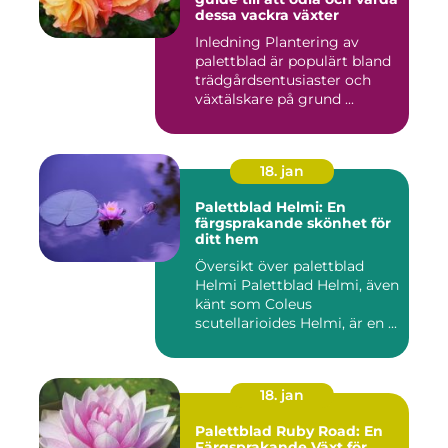
dessa vackra växter
Inledning Plantering av
palettblad är populärt bland
trädgårdsentusiaster och
växtälskare på grund ...
18. jan
Palettblad Helmi: En
färgsprakande skönhet för
ditt hem
Översikt över palettblad
Helmi Palettblad Helmi, även
känt som Coleus
scutellarioides Helmi, är en ...
18. jan
Palettblad Ruby Road: En
Färgsprakande Växt för