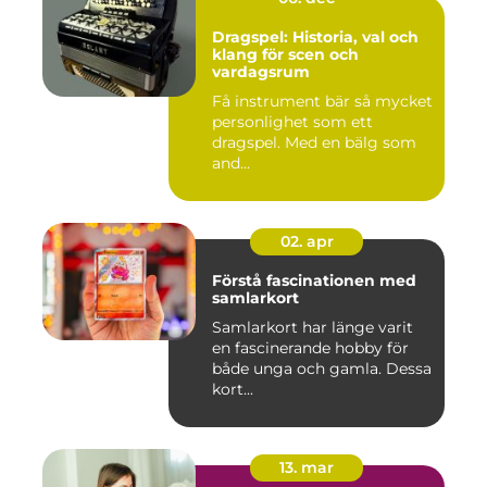
Dragspel: Historia, val och
klang för scen och
vardagsrum
Få instrument bär så mycket
personlighet som ett
dragspel. Med en bälg som
and...
02. apr
Förstå fascinationen med
samlarkort
Samlarkort har länge varit
en fascinerande hobby för
både unga och gamla. Dessa
kort...
13. mar