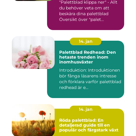
"Palettblad klippa ner" - Allt
du behöver veta om att
beskära dina palettblad
Översikt över "palet...
14. jan
Palettblad Redhead: Den
hetaste trenden inom
inomhusväxter
Introduktion: Introduktionen
bör fånga läsarens intresse
och förklara varför palettblad
redhead är e...
14. jan
Röda palettblad: En
detaljerad guide till en
populär och färgstark växt