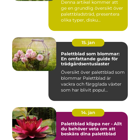
Denna artikel kommer att
trädgårdsskötsel på grund
ge en grundlig översikt över
av sitt unika utseende och
sin mångsidighet
palettbladsträd, presentera
olika typer, disku...
15. jan
Palettblad som blommar:
En omfattande guide för
trädgårdsentusiaster
Översikt över palettblad som
blommar Palettblad är
vackra och färgglada växter
som har blivit popul...
14. jan
Palettblad klippa ner - Allt
du behöver veta om att
beskära dina palettblad