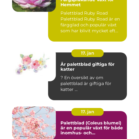
Hemmet
Palettblad Ruby Road
Palettblad Ruby Road är en
färgglad och populär växt
som har blivit mycket eft...
17. jan
Är palettblad giftiga för
katter
? En översikt av om
palettblad är giftiga för
katter ...
17. jan
Palettblad (Coleus blumei)
är en populär växt för både
inomhus- och
utomhusmiljöer