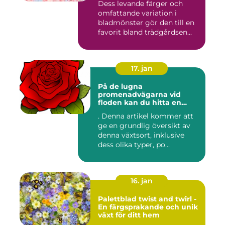
Dess levande färger och
omfattande variation i
bladmönster gör den till en
favorit bland trädgårdsen...
17. jan
På de lugna
promenadvägarna vid
floden kan du hitta en
färgglad och populär växt
. Denna artikel kommer att
som kallas Palettblad River
ge en grundlig översikt av
Walk
denna växtsort, inklusive
dess olika typer, po...
16. jan
Palettblad twist and twirl -
En färgsprakande och unik
växt för ditt hem