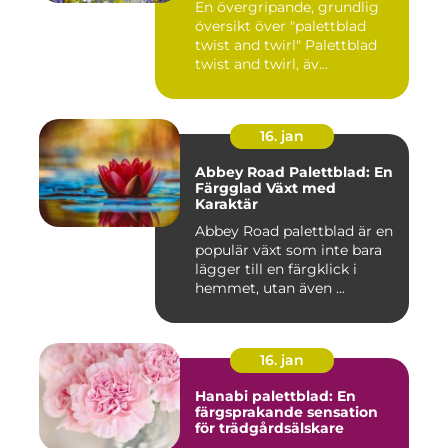
En övergripande, grundlig
översikt över "palettblad
twist and twirl" Palettblad
twist and twirl, äv...
16. jan
Abbey Road Palettblad: En
Färgglad Växt med
Karaktär
Abbey Road palettblad är en
populär växt som inte bara
lägger till en färgklick i
hemmet, utan även ...
16. jan
Hanabi palettblad: En
färgsprakande sensation
för trädgårdsälskare