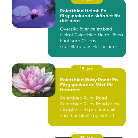
Palettblad Helmi: En
färgsprakande skönhet för
ditt hem
Översikt över palettblad
Helmi Palettblad Helmi, även
känt som Coleus
scutellarioides Helmi, är en ...
18. jan
Palettblad Ruby Road: En
Färgsprakande Växt för
Hemmet
Palettblad Ruby Road
Palettblad Ruby Road är en
färgglad och populär växt
som har blivit mycket eft...
17. jan