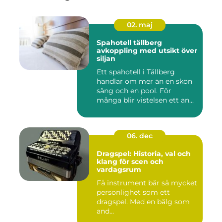
02. maj
Spahotell tällberg
avkoppling med utsikt över
siljan
Ett spahotell i Tällberg
handlar om mer än en skön
säng och en pool. För
många blir vistelsen ett an...
06. dec
Dragspel: Historia, val och
klang för scen och
vardagsrum
Få instrument bär så mycket
personlighet som ett
dragspel. Med en bälg som
and...