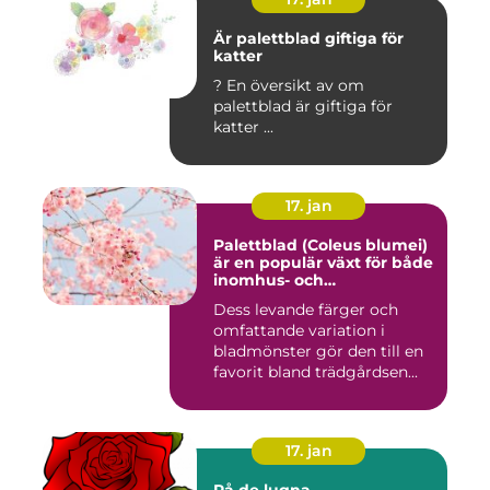
Är palettblad giftiga för
katter
? En översikt av om
palettblad är giftiga för
katter ...
17. jan
Palettblad (Coleus blumei)
är en populär växt för både
inomhus- och
utomhusmiljöer
Dess levande färger och
omfattande variation i
bladmönster gör den till en
favorit bland trädgårdsen...
17. jan
På de lugna