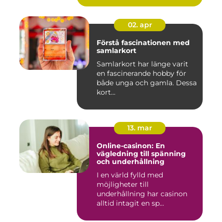
02. apr
Förstå fascinationen med
samlarkort
Samlarkort har länge varit
en fascinerande hobby för
både unga och gamla. Dessa
kort...
13. mar
Online-casinon: En
vägledning till spänning
och underhållning
I en värld fylld med
möjligheter till
underhållning har casinon
alltid intagit en sp...