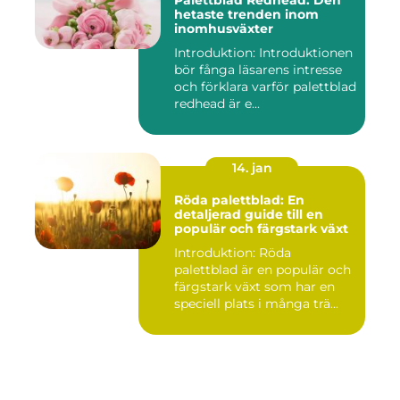
hetaste trenden inom
inomhusväxter
Introduktion: Introduktionen
bör fånga läsarens intresse
och förklara varför palettblad
redhead är e...
14. jan
Röda palettblad: En
detaljerad guide till en
populär och färgstark växt
Introduktion: Röda
palettblad är en populär och
färgstark växt som har en
speciell plats i många trä...