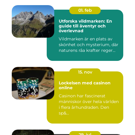
01. feb
Utforska vildmarken: En
guide till äventyr och
överlevnad
Vildmarken är en plats av
skönhet och mysterium, där
naturens råa krafter reger...
15. nov
Lockelsen med casinon
online
Casinon har fascinerat
människor över hela världen
i flera århundraden. Den
sp&...
29. jul