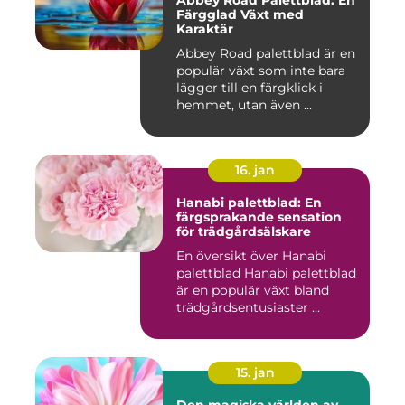
Färgglad Växt med
Karaktär
Abbey Road palettblad är en
populär växt som inte bara
lägger till en färgklick i
hemmet, utan även ...
16. jan
Hanabi palettblad: En
färgsprakande sensation
för trädgårdsälskare
En översikt över Hanabi
palettblad Hanabi palettblad
är en populär växt bland
trädgårdsentusiaster ...
15. jan
Den magiska världen av