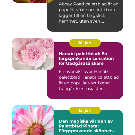
Abbey Road palettblad är en
populär växt som inte bara
lägger till en färgklick i
hemmet, utan även ...
16. jan
Hanabi palettblad: En
färgsprakande sensation
för trädgårdsälskare
En översikt över Hanabi
palettblad Hanabi palettblad
är en populär växt bland
trädgårdsentusiaster ...
15. jan
Den magiska världen av
Palettblad Pinata:
Färgsprakande skönhet