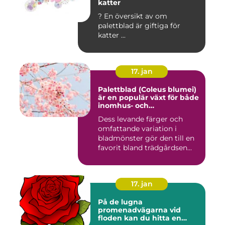
katter
? En översikt av om
palettblad är giftiga för
katter ...
17. jan
Palettblad (Coleus blumei)
är en populär växt för både
inomhus- och
utomhusmiljöer
Dess levande färger och
omfattande variation i
bladmönster gör den till en
favorit bland trädgårdsen...
17. jan
På de lugna
promenadvägarna vid
floden kan du hitta en