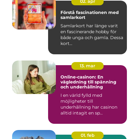
02. apr
Förstå fascinationen med
samlarkort
Samlarkort har länge varit
en fascinerande hobby för
både unga och gamla. Dessa
kort...
13. mar
Online-casinon: En
vägledning till spänning
och underhållning
I en värld fylld med
möjligheter till
underhållning har casinon
alltid intagit en sp...
01. feb