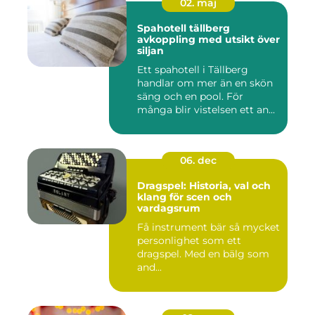
02. maj
Spahotell tällberg
avkoppling med utsikt över
siljan
Ett spahotell i Tällberg
handlar om mer än en skön
säng och en pool. För
många blir vistelsen ett an...
06. dec
Dragspel: Historia, val och
klang för scen och
vardagsrum
Få instrument bär så mycket
personlighet som ett
dragspel. Med en bälg som
and...