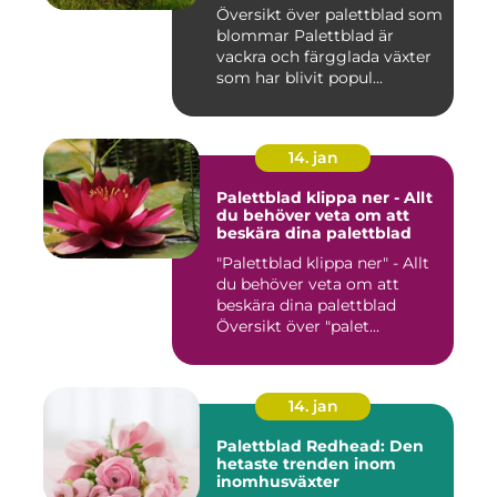
Översikt över palettblad som
blommar Palettblad är
vackra och färgglada växter
som har blivit popul...
14. jan
Palettblad klippa ner - Allt
du behöver veta om att
beskära dina palettblad
"Palettblad klippa ner" - Allt
du behöver veta om att
beskära dina palettblad
Översikt över "palet...
14. jan
Palettblad Redhead: Den
hetaste trenden inom
inomhusväxter