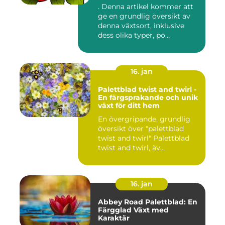
färgglad och populär växt
. Denna artikel kommer att
som kallas Palettblad River
ge en grundlig översikt av
Walk
denna växtsort, inklusive
dess olika typer, po...
16. jan
Palettblad twist and twirl -
En färgsprakande och unik
växt för ditt hem
En övergripande, grundlig
översikt över "palettblad
twist and twirl" Palettblad
twist and twirl, äv...
16. jan
Abbey Road Palettblad: En
Färgglad Växt med
Karaktär