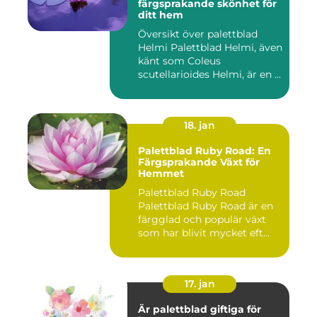
färgsprakande skönhet för
ditt hem
Översikt över palettblad
Helmi Palettblad Helmi, även
känt som Coleus
scutellarioides Helmi, är en ...
18. jan
Palettblad Ruby Road: En
Färgsprakande Växt för
Hemmet
Palettblad Ruby Road
Palettblad Ruby Road är en
färgglad och populär växt
som har blivit mycket eft...
17. jan
Är palettblad giftiga för