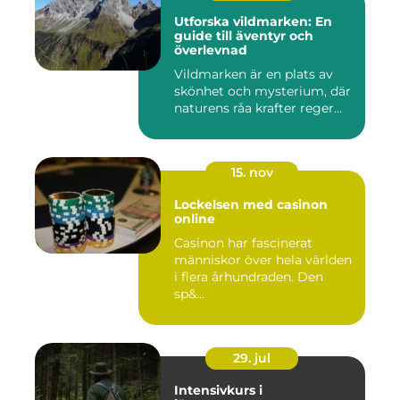
Utforska vildmarken: En
guide till äventyr och
överlevnad
Vildmarken är en plats av
skönhet och mysterium, där
naturens råa krafter reger...
15. nov
Lockelsen med casinon
online
Casinon har fascinerat
människor över hela världen
i flera århundraden. Den
sp&...
29. jul
Intensivkurs i