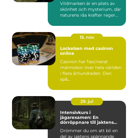
Vildmarken är en plats av
skönhet och mysterium, där
naturens råa krafter reger...
15. nov
Lockelsen med casinon
online
Casinon har fascinerat
människor över hela världen
i flera århundraden. Den
sp&...
29. jul
Intensivkurs i
jägarexamen: En
dörröppnare till jaktens
värld
Drömmer du om att bli en
del av jaktens spännande