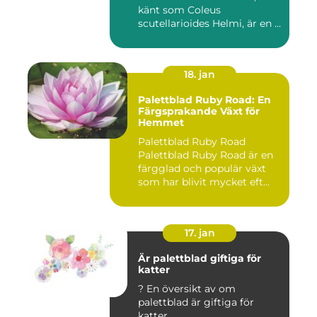
känt som Coleus
scutellarioides Helmi, är en ...
18. jan
Palettblad Ruby Road: En
Färgsprakande Växt för
Hemmet
Palettblad Ruby Road
Palettblad Ruby Road är en
färgglad och populär växt
som har blivit mycket eft...
17. jan
Är palettblad giftiga för
katter
? En översikt av om
palettblad är giftiga för
katter ...