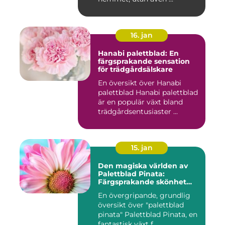
16. jan
Hanabi palettblad: En
färgsprakande sensation
för trädgårdsälskare
En översikt över Hanabi
palettblad Hanabi palettblad
är en populär växt bland
trädgårdsentusiaster ...
15. jan
Den magiska världen av
Palettblad Pinata:
Färgsprakande skönhet
och oändliga möjligheter
En övergripande, grundlig
översikt över "palettblad
pinata" Palettblad Pinata, en
fantastisk växt f...