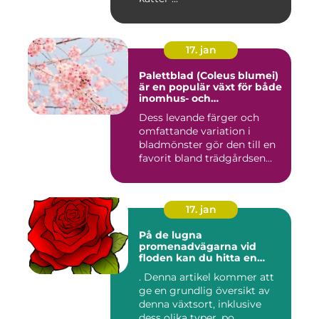
17. jan
Palettblad (Coleus blumei)
är en populär växt för både
inomhus- och
utomhusmiljöer
Dess levande färger och
omfattande variation i
bladmönster gör den till en
favorit bland trädgårdsen...
17. jan
På de lugna
promenadvägarna vid
floden kan du hitta en
färgglad och populär växt
. Denna artikel kommer att
som kallas Palettblad River
ge en grundlig översikt av
Walk
denna växtsort, inklusive
dess olika typer, po...