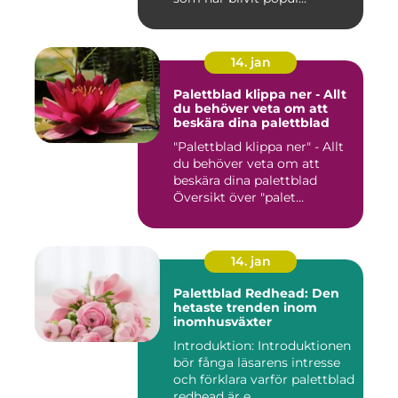
14. jan
Palettblad klippa ner - Allt
du behöver veta om att
beskära dina palettblad
"Palettblad klippa ner" - Allt
du behöver veta om att
beskära dina palettblad
Översikt över "palet...
14. jan
Palettblad Redhead: Den
hetaste trenden inom
inomhusväxter
Introduktion: Introduktionen
bör fånga läsarens intresse
och förklara varför palettblad
redhead är e...