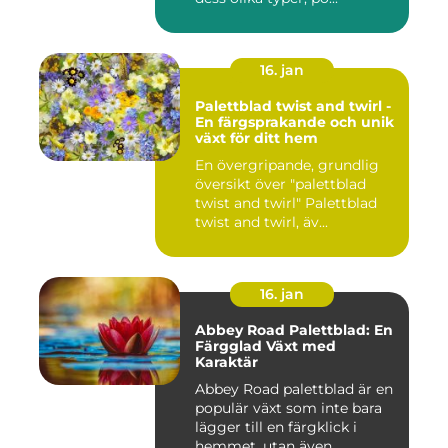
16. jan
Palettblad twist and twirl -
En färgsprakande och unik
växt för ditt hem
En övergripande, grundlig
översikt över "palettblad
twist and twirl" Palettblad
twist and twirl, äv...
16. jan
Abbey Road Palettblad: En
Färgglad Växt med
Karaktär
Abbey Road palettblad är en
populär växt som inte bara
lägger till en färgklick i
hemmet, utan även ...