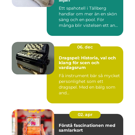
Ett spahotell i Tällberg
handlar om mer än en skön
säng och en pool. För
många blir vistelsen ett an...
06. dec
Dragspel: Historia, val och
klang för scen och
vardagsrum
Få instrument bär så mycket
personlighet som ett
dragspel. Med en bälg som
and...
02. apr
Förstå fascinationen med
samlarkort