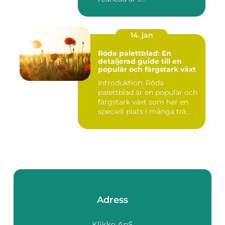
14. jan
Röda palettblad: En
detaljerad guide till en
populär och färgstark växt
Introduktion: Röda
palettblad är en populär och
färgstark växt som har en
speciell plats i många trä...
Adress