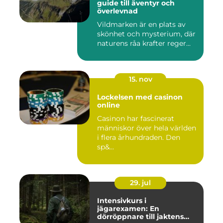
guide till äventyr och
överlevnad
Vildmarken är en plats av
skönhet och mysterium, där
naturens råa krafter reger...
15. nov
Lockelsen med casinon
online
Casinon har fascinerat
människor över hela världen
i flera århundraden. Den
sp&...
29. jul
Intensivkurs i
jägarexamen: En
dörröppnare till jaktens