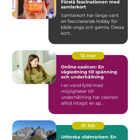
Förstå fascinationen med
samlarkort
Samlarkort har länge varit
en fascinerande hobby för
både unga och gamla. Dessa
kort...
13. mar
Online-casinon: En
vägledning till spänning
och underhållning
I en värld fylld med
möjligheter till
underhållning har casinon
alltid intagit en sp...
01. feb
Utforska vildmarken: En