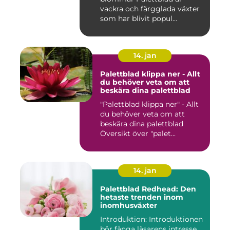
vackra och färgglada växter
som har blivit popul...
14. jan
Palettblad klippa ner - Allt
du behöver veta om att
beskära dina palettblad
"Palettblad klippa ner" - Allt
du behöver veta om att
beskära dina palettblad
Översikt över "palet...
14. jan
Palettblad Redhead: Den
hetaste trenden inom
inomhusväxter
Introduktion: Introduktionen
bör fånga läsarens intresse