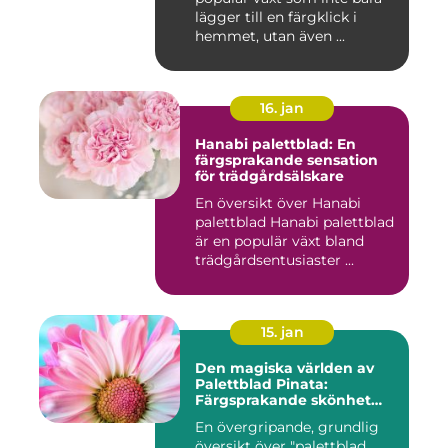
lägger till en färgklick i
hemmet, utan även ...
16. jan
Hanabi palettblad: En
färgsprakande sensation
för trädgårdsälskare
En översikt över Hanabi
palettblad Hanabi palettblad
är en populär växt bland
trädgårdsentusiaster ...
15. jan
Den magiska världen av
Palettblad Pinata:
Färgsprakande skönhet
och oändliga möjligheter
En övergripande, grundlig
översikt över "palettblad