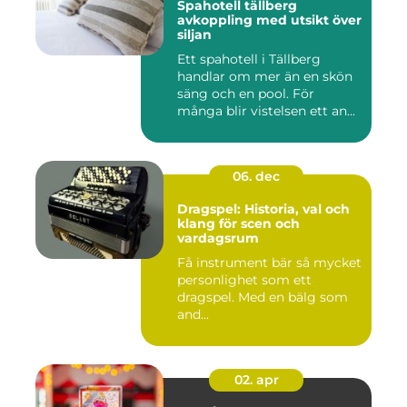
Spahotell tällberg
avkoppling med utsikt över
siljan
Ett spahotell i Tällberg
handlar om mer än en skön
säng och en pool. För
många blir vistelsen ett an...
06. dec
Dragspel: Historia, val och
klang för scen och
vardagsrum
Få instrument bär så mycket
personlighet som ett
dragspel. Med en bälg som
and...
02. apr