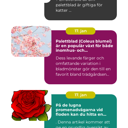
palettblad är giftiga för
katter ...
17. jan
Palettblad (Coleus blumei)
är en populär växt för både
inomhus- och
utomhusmiljöer
Dess levande färger och
omfattande variation i
bladmönster gör den till en
favorit bland trädgårdsen...
17. jan
På de lugna
promenadvägarna vid
floden kan du hitta en
färgglad och populär växt
. Denna artikel kommer att
som kallas Palettblad River
ge en grundlig översikt av