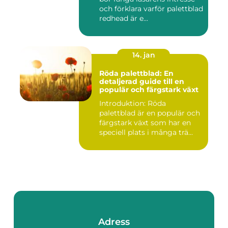
och förklara varför palettblad
redhead är e...
14. jan
Röda palettblad: En
detaljerad guide till en
populär och färgstark växt
Introduktion: Röda
palettblad är en populär och
färgstark växt som har en
speciell plats i många trä...
Adress