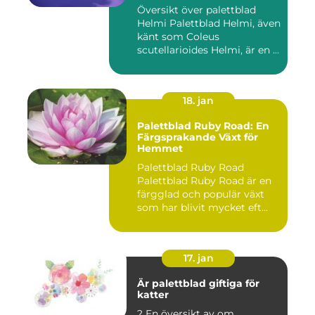
Översikt över palettblad
Helmi Palettblad Helmi, även
känt som Coleus
scutellarioides Helmi, är en ...
18. jan
Palettblad Ruby Road: En
Färgsprakande Växt för
Hemmet
Palettblad Ruby Road
Palettblad Ruby Road är en
färgglad och populär växt
som har blivit mycket eft...
17. jan
Är palettblad giftiga för
katter
? En översikt av om