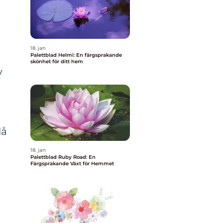
18. jan
Palettblad Helmi: En färgsprakande
skönhet för ditt hem
v
lå
18. jan
Palettblad Ruby Road: En
Färgsprakande Växt för Hemmet