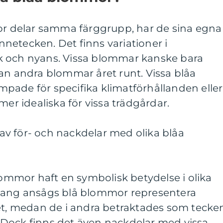
mor delar samma färggrupp, har de sina egna
netecken. Det finns variationer i
k och nyans. Vissa blommar kanske bara
an andra blommar året runt. Vissa blåa
pade för specifika klimatförhållanden eller
mer idealiska för vissa trädgårdar.
v för- och nackdelar med olika blåa
blommor haft en symbolisk betydelse i olika
nhang ansågs blå blommor representera
het, medan de i andra betraktades som tecke
Dock finns det även nackdelar med vissa