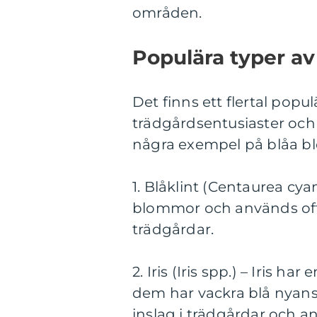
områden.
Populära typer a
Det finns ett flertal pop
trädgårdsentusiaster och 
några exempel på blåa bl
1. Blåklint (Centaurea cy
blommor och används ofta
trädgårdar.
2. Iris (Iris spp.) – Iris 
dem har vackra blå nyans
inslag i trädgårdar och 