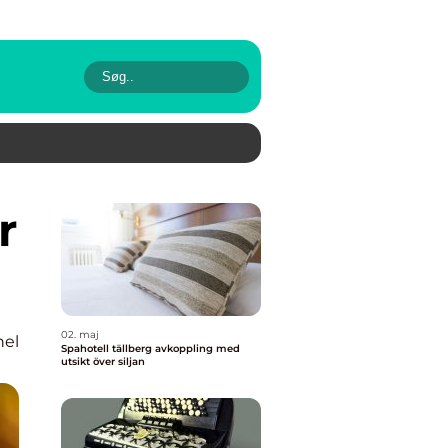
02. maj
nel
Spahotell tällberg avkoppling med
utsikt över siljan