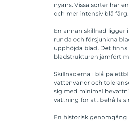
nyans. Vissa sorter har e
och mer intensiv blå färg.
En annan skillnad ligger 
runda och försjunkna bl
upphöjda blad. Det finn
bladstrukturen jämfört m
Skillnaderna i blå palettb
vattenvanor och toleranser
sig med minimal bevattn
vattning för att behålla s
En historisk genomgång a