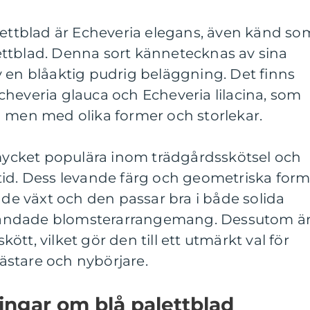
lettblad är Echeveria elegans, även känd so
ttblad. Denna sort kännetecknas av sina
 en blåaktig pudrig beläggning. Det finns
heveria glauca och Echeveria lilacina, som
d men med olika former och storlekar.
 mycket populära inom trädgårdsskötsel och
tid. Dess levande färg och geometriska for
nde växt och den passar bra i både solida
andade blomsterarrangemang. Dessutom ä
skött, vilket gör den till ett utmärkt val för
stare och nybörjare.
ingar om blå palettblad