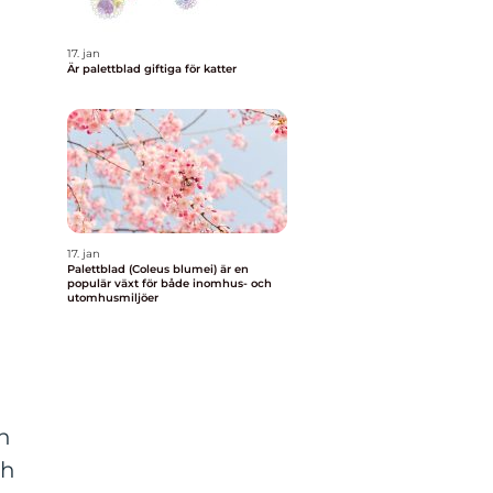
17. jan
Är palettblad giftiga för katter
17. jan
Palettblad (Coleus blumei) är en
populär växt för både inomhus- och
utomhusmiljöer
n
ch