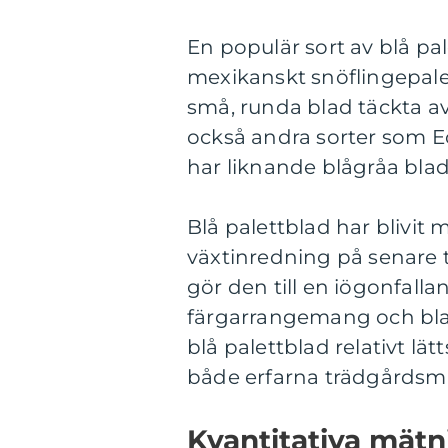
En populär sort av blå pa
mexikanskt snöflingepale
små, runda blad täckta av
också andra sorter som Ec
har liknande blågråa bla
Blå palettblad har blivit
växtinredning på senare 
gör den till en iögonfalla
färgarrangemang och bl
blå palettblad relativt lätt
både erfarna trädgårdsmä
Kvantitativa mätn