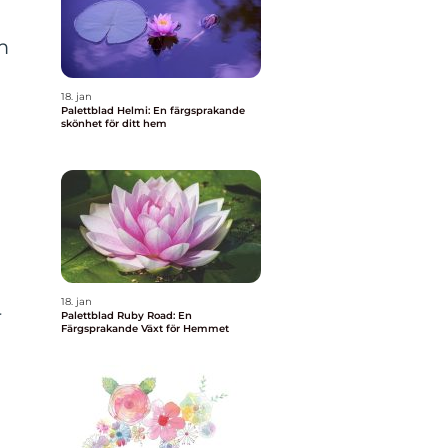
m
18. jan
Palettblad Helmi: En färgsprakande
skönhet för ditt hem
m
18. jan
r
Palettblad Ruby Road: En
Färgsprakande Växt för Hemmet