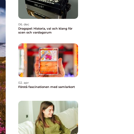
06. dec
Dragspel: Historia, val och klang för
scen och vardagsrum
02. apr
Förstå fascinationen med samlarkort