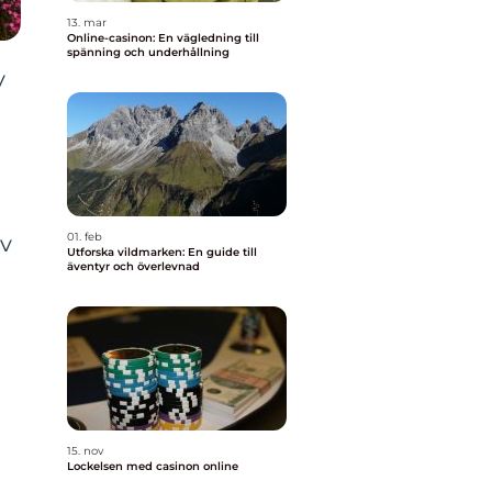
13. mar
Online-casinon: En vägledning till
spänning och underhållning
v
01. feb
av
Utforska vildmarken: En guide till
äventyr och överlevnad
15. nov
Lockelsen med casinon online