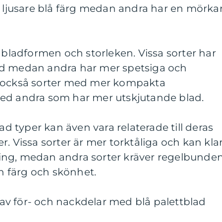
n ljusare blå färg medan andra har en mörka
i bladformen och storleken. Vissa sorter har
ad medan andra har mer spetsiga och
s också sorter med mer kompakta
ed andra som har mer utskjutande blad.
lad typer kan även vara relaterade till deras
. Vissa sorter är mer torktåliga och kan kla
ing, medan andra sorter kräver regelbunde
in färg och skönhet.
v för- och nackdelar med blå palettblad