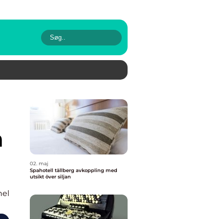
a
02. maj
Spahotell tällberg avkoppling med
utsikt över siljan
nel