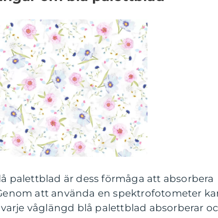
lå palettblad är dess förmåga att absorbera
. Genom att använda en spektrofotometer ka
arje våglängd blå palettblad absorberar o