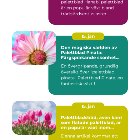
palettblad Hanabi palettblad
är en populär växt bland
trädgårdsentusiaster ...
15. jan
Den magiska världen av
Palettblad Pinata:
Färgsprakande skönhet
och oändliga möjligheter
En övergripande, grundlig
översikt över "palettblad
pinata" Palettblad Pinata, en
fantastisk växt f...
15. jan
Palettbladsträd, även känt
som flätade palettblad, är
en populär växt inom
heminredning och
Denna artikel kommer att
trädgårdsskötsel på grund