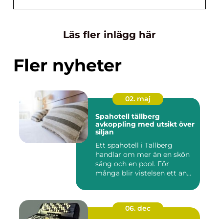
Läs fler inlägg här
Fler nyheter
02. maj
Spahotell tällberg
avkoppling med utsikt över
siljan
Ett spahotell i Tällberg
handlar om mer än en skön
säng och en pool. För
många blir vistelsen ett an...
06. dec