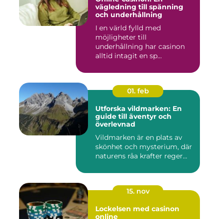
vägledning till spänning
och underhållning
I en värld fylld med
möjligheter till
underhållning har casinon
alltid intagit en sp...
01. feb
Utforska vildmarken: En
guide till äventyr och
överlevnad
Vildmarken är en plats av
skönhet och mysterium, där
naturens råa krafter reger...
15. nov
Lockelsen med casinon
online