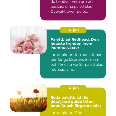
du behöver veta om att
beskära dina palettblad
Översikt över "palet...
14. jan
Palettblad Redhead: Den
hetaste trenden inom
inomhusväxter
Introduktion: Introduktionen
bör fånga läsarens intresse
och förklara varför palettblad
redhead är e...
14. jan
Röda palettblad: En
detaljerad guide till en
populär och färgstark växt
Introduktion: Röda