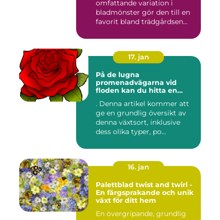
omfattande variation i
bladmönster gör den till en
favorit bland trädgårdsen...
17. jan
På de lugna
promenadvägarna vid
floden kan du hitta en
färgglad och populär växt
. Denna artikel kommer att
som kallas Palettblad River
ge en grundlig översikt av
Walk
denna växtsort, inklusive
dess olika typer, po...
16. jan
Palettblad twist and twirl -
En färgsprakande och unik
växt för ditt hem
En övergripande, grundlig