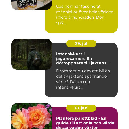
Casinon har fascinerat
människor över hela världen
i flera århundraden. Den
sp&...
29. jul
Intensivkurs i
jägarexamen: En
dörröppnare till jaktens
värld
Drömmer du om att bli en
del av jaktens spännande
värld? Då kan en
intensivkurs...
18. jan
Plantera palettblad - En
guide till att odla och vårda
dessa vackra växter