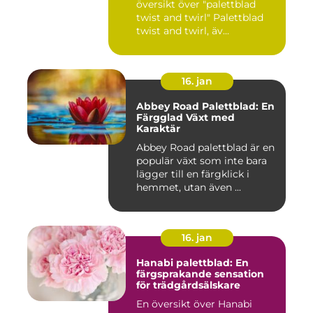
översikt över "palettblad
twist and twirl" Palettblad
twist and twirl, äv...
16. jan
Abbey Road Palettblad: En
Färgglad Växt med
Karaktär
Abbey Road palettblad är en
populär växt som inte bara
lägger till en färgklick i
hemmet, utan även ...
16. jan
Hanabi palettblad: En
färgsprakande sensation
för trädgårdsälskare
En översikt över Hanabi