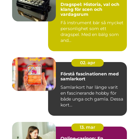
Dragspel: Historia, val och
klang för scen och
vardagsrum
Få instrument bär så mycket
personlighet som ett
dragspel. Med en bälg som
and...
02. apr
Förstå fascinationen med
samlarkort
Samlarkort har länge varit
en fascinerande hobby för
både unga och gamla. Dessa
kort...
13. mar
Online-casinon: En