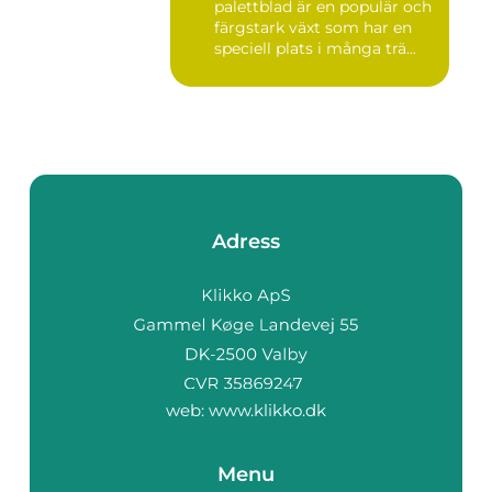
palettblad är en populär och
färgstark växt som har en
speciell plats i många trä...
Adress
web:
www.klikko.dk
Menu