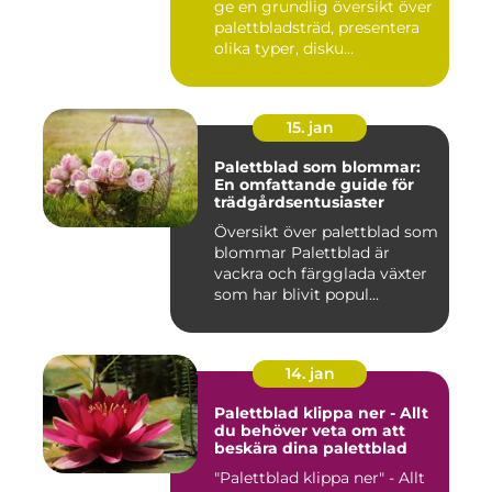
ge en grundlig översikt över
av sitt unika utseende och
sin mångsidighet
palettbladsträd, presentera
olika typer, disku...
15. jan
Palettblad som blommar:
En omfattande guide för
trädgårdsentusiaster
Översikt över palettblad som
blommar Palettblad är
vackra och färgglada växter
som har blivit popul...
14. jan
Palettblad klippa ner - Allt
du behöver veta om att
beskära dina palettblad
"Palettblad klippa ner" - Allt