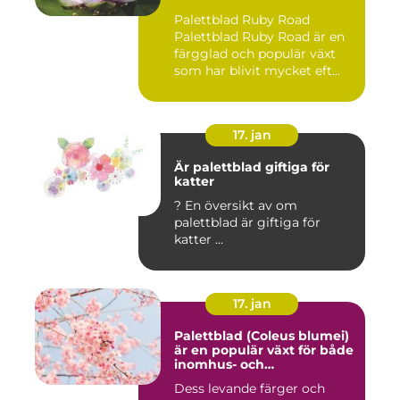
Palettblad Ruby Road
Palettblad Ruby Road är en
färgglad och populär växt
som har blivit mycket eft...
17. jan
Är palettblad giftiga för
katter
? En översikt av om
palettblad är giftiga för
katter ...
17. jan
Palettblad (Coleus blumei)
är en populär växt för både
inomhus- och
utomhusmiljöer
Dess levande färger och