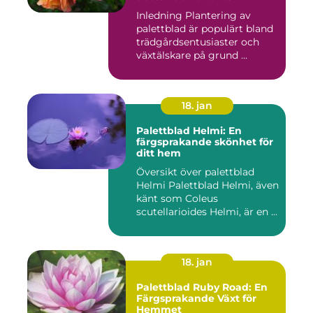
Inledning Plantering av
palettblad är populärt bland
trädgårdsentusiaster och
växtälskare på grund ...
18. jan
Palettblad Helmi: En
färgsprakande skönhet för
ditt hem
Översikt över palettblad
Helmi Palettblad Helmi, även
känt som Coleus
scutellarioides Helmi, är en ...
18. jan
Palettblad Ruby Road: En
Färgsprakande Växt för
Hemmet