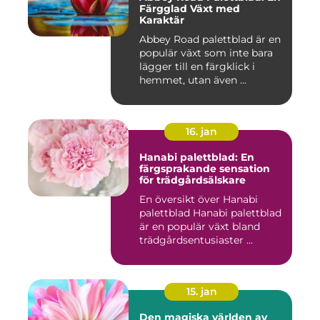
Färgglad Växt med
Karaktär
Abbey Road palettblad är en
populär växt som inte bara
lägger till en färgklick i
hemmet, utan även ...
16. jan
Hanabi palettblad: En
färgsprakande sensation
för trädgårdsälskare
En översikt över Hanabi
palettblad Hanabi palettblad
är en populär växt bland
trädgårdsentusiaster ...
15. jan
Den magiska världen av