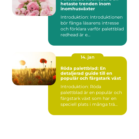
hetaste trenden inom
inomhusväxter
Introduktion: Introduktionen
bör fånga läsarens intresse
och förklara varför palettblad
redhead är e...
14. jan
Röda palettblad: En
detaljerad guide till en
populär och färgstark växt
Introduktion: Röda
palettblad är en populär och
färgstark växt som har en
speciell plats i många trä...