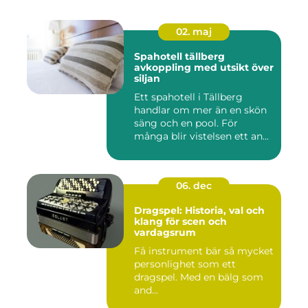
02. maj
Spahotell tällberg
avkoppling med utsikt över
siljan
Ett spahotell i Tällberg
handlar om mer än en skön
säng och en pool. För
många blir vistelsen ett an...
06. dec
Dragspel: Historia, val och
klang för scen och
vardagsrum
Få instrument bär så mycket
personlighet som ett
dragspel. Med en bälg som
and...