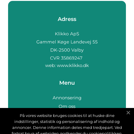
Adress
web:
www.klikko.dk
Menu
Annonsering
Om oss
Cookies
På vores website bruges cookies til at huske dine
indstillinger, statistik og personalisering af indhold og
Kontakta oss
annoncer. Denne information deles med tredjepart. Ved
Sitemap
fortsat brug af websiden godkender du cookiepolitikken.