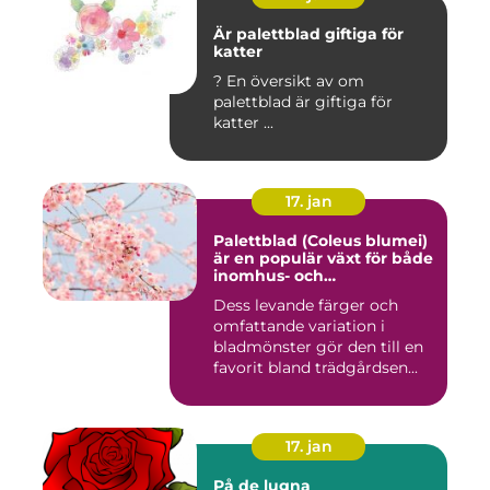
Är palettblad giftiga för
katter
? En översikt av om
palettblad är giftiga för
katter ...
17. jan
Palettblad (Coleus blumei)
är en populär växt för både
inomhus- och
utomhusmiljöer
Dess levande färger och
omfattande variation i
bladmönster gör den till en
favorit bland trädgårdsen...
17. jan
På de lugna