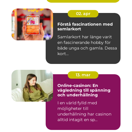
02. apr
Förstå fascinationen med
samlarkort
Samlarkort har länge varit
en fascinerande hobby för
både unga och gamla. Dessa
kort...
13. mar
Online-casinon: En
vägledning till spänning
och underhållning
I en värld fylld med
möjligheter till
underhållning har casinon
alltid intagit en sp...