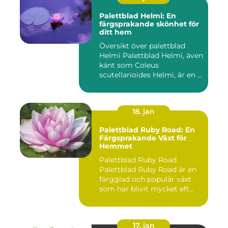
Palettblad Helmi: En
färgsprakande skönhet för
ditt hem
Översikt över palettblad
Helmi Palettblad Helmi, även
känt som Coleus
scutellarioides Helmi, är en ...
18. jan
Palettblad Ruby Road: En
Färgsprakande Växt för
Hemmet
Palettblad Ruby Road
Palettblad Ruby Road är en
färgglad och populär växt
som har blivit mycket eft...
17. jan