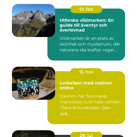
01. feb
Utforska vildmarken: En
guide till äventyr och
överlevnad
Vildmarken är en plats av
skönhet och mysterium, där
naturens råa krafter reger...
15. nov
Lockelsen med casinon
online
Casinon har fascinerat
människor över hela världen
i flera århundraden. Den
sp&...
29. jul