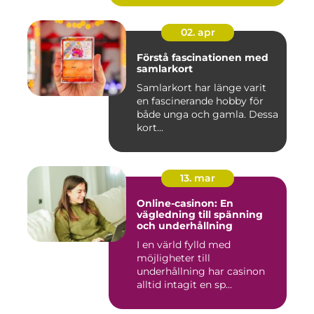
02. apr
Förstå fascinationen med
samlarkort
Samlarkort har länge varit
en fascinerande hobby för
både unga och gamla. Dessa
kort...
13. mar
Online-casinon: En
vägledning till spänning
och underhållning
I en värld fylld med
möjligheter till
underhållning har casinon
alltid intagit en sp...