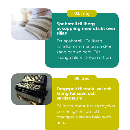
02. maj
Spahotell tällberg
avkoppling med utsikt över
siljan
Ett spahotell i Tällberg
handlar om mer än en skön
säng och en pool. För
många blir vistelsen ett an...
06. dec
Dragspel: Historia, val och
klang för scen och
vardagsrum
Få instrument bär så mycket
personlighet som ett
dragspel. Med en bälg som
and...