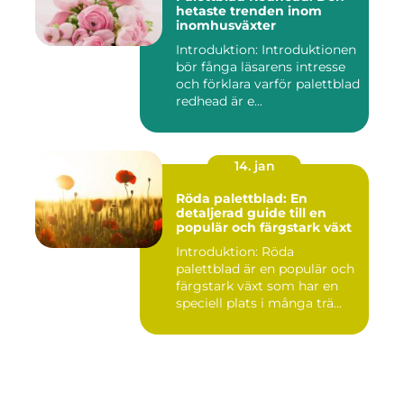
hetaste trenden inom
inomhusväxter
Introduktion: Introduktionen
bör fånga läsarens intresse
och förklara varför palettblad
redhead är e...
14. jan
Röda palettblad: En
detaljerad guide till en
populär och färgstark växt
Introduktion: Röda
palettblad är en populär och
färgstark växt som har en
speciell plats i många trä...