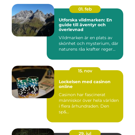
01. feb
Utforska vildmarken: En
guide till äventyr och
överlevnad
Vildmarken är en plats av
skönhet och mysterium, där
naturens råa krafter reger...
15. nov
Lockelsen med casinon
online
Casinon har fascinerat
människor över hela världen
i flera århundraden. Den
sp&...
29. jul