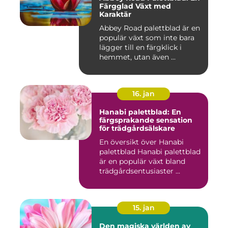
Färgglad Växt med
Karaktär
Abbey Road palettblad är en
populär växt som inte bara
lägger till en färgklick i
hemmet, utan även ...
16. jan
Hanabi palettblad: En
färgsprakande sensation
för trädgårdsälskare
En översikt över Hanabi
palettblad Hanabi palettblad
är en populär växt bland
trädgårdsentusiaster ...
15. jan
Den magiska världen av