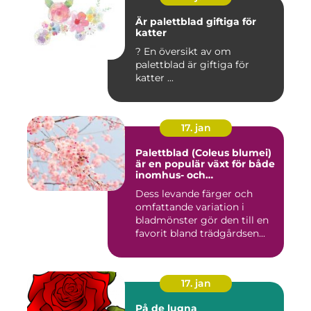
Är palettblad giftiga för
katter
? En översikt av om
palettblad är giftiga för
katter ...
17. jan
Palettblad (Coleus blumei)
är en populär växt för både
inomhus- och
utomhusmiljöer
Dess levande färger och
omfattande variation i
bladmönster gör den till en
favorit bland trädgårdsen...
17. jan
På de lugna