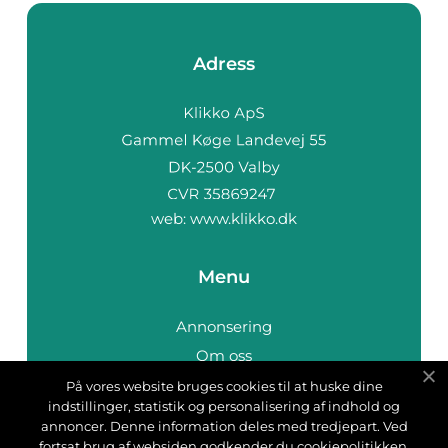
Adress
web:
www.klikko.dk
Menu
Annonsering
Om oss
Cookies
På vores website bruges cookies til at huske dine
indstillinger, statistik og personalisering af indhold og
Kontakta oss
annoncer. Denne information deles med tredjepart. Ved
Sitemap
fortsat brug af websiden godkender du cookiepolitikken.