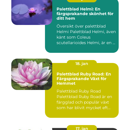
Palettblad Helmi: En
färgsprakande skönhet för
ditt hem
Översikt över palettblad
Helmi Palettblad Helmi, även
känt som Coleus
scutellarioides Helmi, är en ...
18. jan
Palettblad Ruby Road: En
Färgsprakande Växt för
Hemmet
Palettblad Ruby Road
Palettblad Ruby Road är en
färgglad och populär växt
som har blivit mycket eft...
17. jan