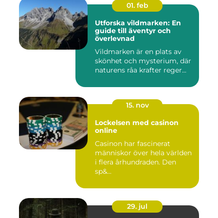
01. feb
Utforska vildmarken: En
guide till äventyr och
överlevnad
Vildmarken är en plats av
skönhet och mysterium, där
naturens råa krafter reger...
15. nov
Lockelsen med casinon
online
Casinon har fascinerat
människor över hela världen
i flera århundraden. Den
sp&...
29. jul