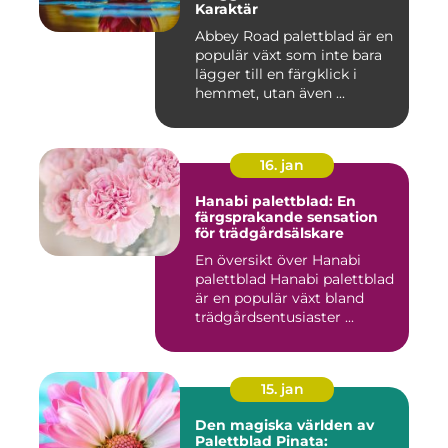
Karaktär
Abbey Road palettblad är en
populär växt som inte bara
lägger till en färgklick i
hemmet, utan även ...
16. jan
Hanabi palettblad: En
färgsprakande sensation
för trädgårdsälskare
En översikt över Hanabi
palettblad Hanabi palettblad
är en populär växt bland
trädgårdsentusiaster ...
15. jan
Den magiska världen av
Palettblad Pinata: