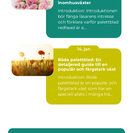
inomhusväxter
Introduktion: Introduktionen
bör fånga läsarens intresse
och förklara varför palettblad
redhead är e...
14. jan
Röda palettblad: En
detaljerad guide till en
populär och färgstark växt
Introduktion: Röda
palettblad är en populär och
färgstark växt som har en
speciell plats i många trä...