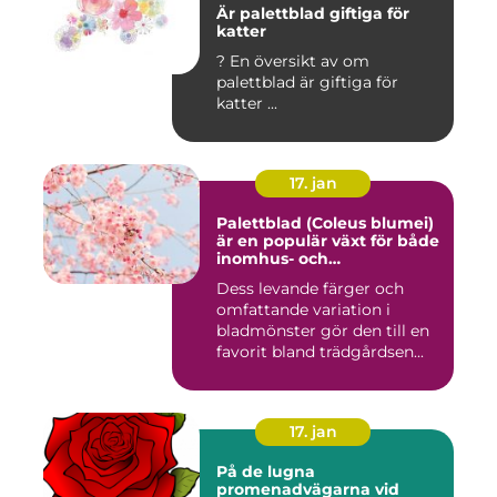
Är palettblad giftiga för
katter
? En översikt av om
palettblad är giftiga för
katter ...
17. jan
Palettblad (Coleus blumei)
är en populär växt för både
inomhus- och
utomhusmiljöer
Dess levande färger och
omfattande variation i
bladmönster gör den till en
favorit bland trädgårdsen...
17. jan
På de lugna
promenadvägarna vid