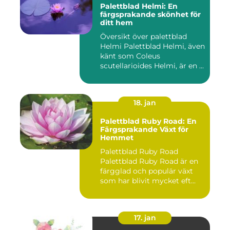
Palettblad Helmi: En
färgsprakande skönhet för
ditt hem
Översikt över palettblad
Helmi Palettblad Helmi, även
känt som Coleus
scutellarioides Helmi, är en ...
18. jan
Palettblad Ruby Road: En
Färgsprakande Växt för
Hemmet
Palettblad Ruby Road
Palettblad Ruby Road är en
färgglad och populär växt
som har blivit mycket eft...
17. jan