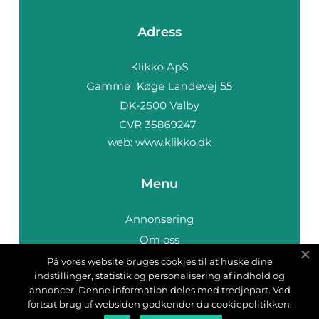
Adress
web:
www.klikko.dk
Menu
Annonsering
Om oss
Cookies
På vores website bruges cookies til at huske dine
indstillinger, statistik og personalisering af indhold og
Kontakta oss
annoncer. Denne information deles med tredjepart. Ved
Sitemap
fortsat brug af websiden godkender du cookiepolitikken.