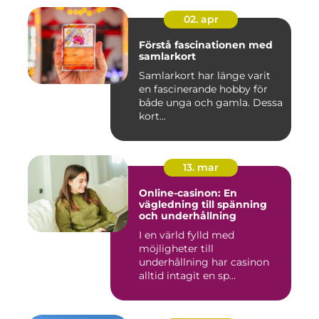
02. apr
Förstå fascinationen med
samlarkort
Samlarkort har länge varit
en fascinerande hobby för
både unga och gamla. Dessa
kort...
13. mar
Online-casinon: En
vägledning till spänning
och underhållning
I en värld fylld med
möjligheter till
underhållning har casinon
alltid intagit en sp...