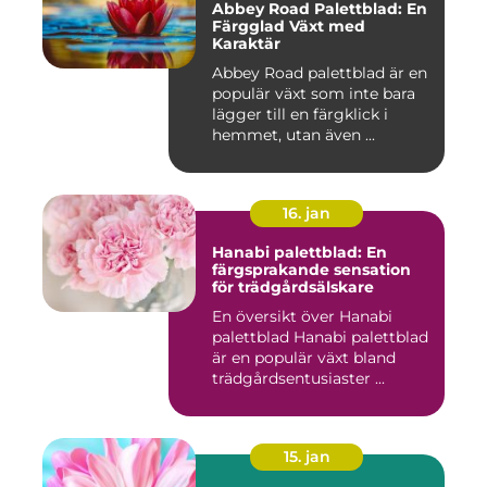
Abbey Road Palettblad: En
Färgglad Växt med
Karaktär
Abbey Road palettblad är en
populär växt som inte bara
lägger till en färgklick i
hemmet, utan även ...
16. jan
Hanabi palettblad: En
färgsprakande sensation
för trädgårdsälskare
En översikt över Hanabi
palettblad Hanabi palettblad
är en populär växt bland
trädgårdsentusiaster ...
15. jan