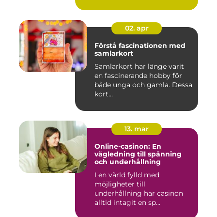
02. apr
Förstå fascinationen med
samlarkort
Samlarkort har länge varit
en fascinerande hobby för
både unga och gamla. Dessa
kort...
13. mar
Online-casinon: En
vägledning till spänning
och underhållning
I en värld fylld med
möjligheter till
underhållning har casinon
alltid intagit en sp...