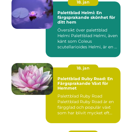
18. jan
Palettblad Helmi: En
färgsprakande skönhet för
ditt hem
Översikt över palettblad
Helmi Palettblad Helmi, även
känt som Coleus
scutellarioides Helmi, är en ...
18. jan
Palettblad Ruby Road: En
Färgsprakande Växt för
Hemmet
Palettblad Ruby Road
Palettblad Ruby Road är en
färgglad och populär växt
som har blivit mycket eft...