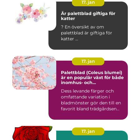
17. jan
Är palettblad giftiga för
katter
? En översikt av om
palettblad är giftiga för
katter ...
17. jan
Palettblad (Coleus blumei)
är en populär växt för både
inomhus- och
utomhusmiljöer
Dess levande färger och
omfattande variation i
bladmönster gör den till en
favorit bland trädgårdsen...
17. jan