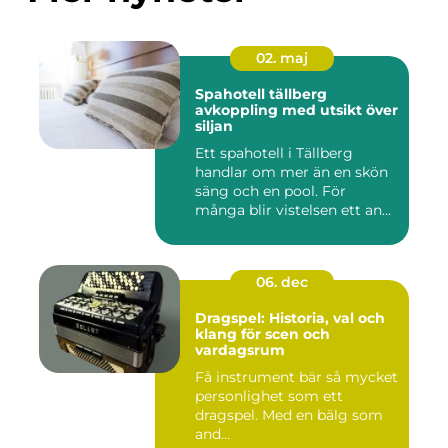
02. maj
Spahotell tällberg
avkoppling med utsikt över
siljan
Ett spahotell i Tällberg
handlar om mer än en skön
säng och en pool. För
många blir vistelsen ett an...
06. dec
Dragspel: Historia, val och
klang för scen och
vardagsrum
Få instrument bär så mycket
personlighet som ett
dragspel. Med en bälg som
and...