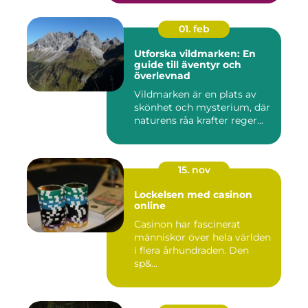
01. feb
Utforska vildmarken: En
guide till äventyr och
överlevnad
Vildmarken är en plats av
skönhet och mysterium, där
naturens råa krafter reger...
15. nov
Lockelsen med casinon
online
Casinon har fascinerat
människor över hela världen
i flera århundraden. Den
sp&...