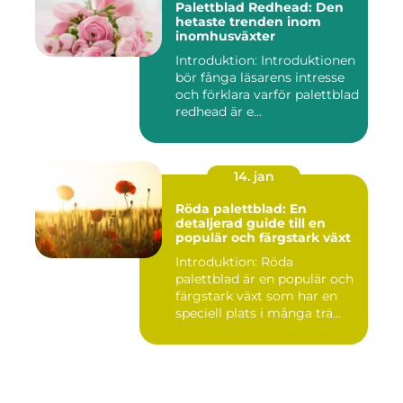
Palettblad Redhead: Den
hetaste trenden inom
inomhusväxter
Introduktion: Introduktionen
bör fånga läsarens intresse
och förklara varför palettblad
redhead är e...
14. jan
Röda palettblad: En
detaljerad guide till en
populär och färgstark växt
Introduktion: Röda
palettblad är en populär och
färgstark växt som har en
speciell plats i många trä...