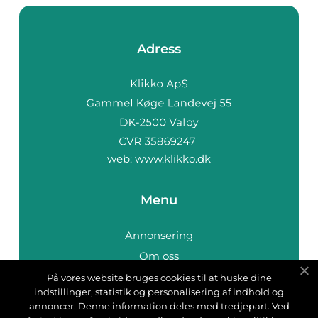
Adress
web:
www.klikko.dk
Menu
Annonsering
Om oss
Cookies
På vores website bruges cookies til at huske dine
indstillinger, statistik og personalisering af indhold og
Kontakta oss
annoncer. Denne information deles med tredjepart. Ved
Sitemap