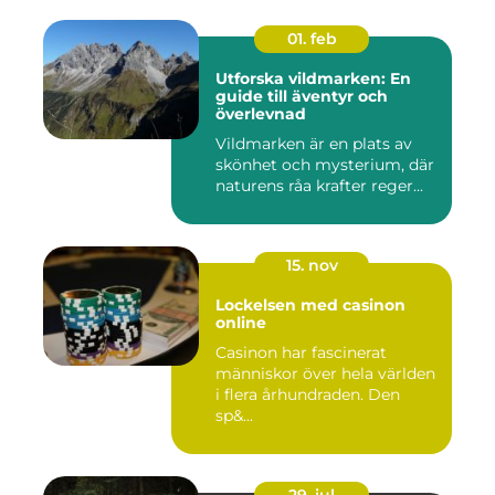
01. feb
Utforska vildmarken: En
guide till äventyr och
överlevnad
Vildmarken är en plats av
skönhet och mysterium, där
naturens råa krafter reger...
15. nov
Lockelsen med casinon
online
Casinon har fascinerat
människor över hela världen
i flera århundraden. Den
sp&...