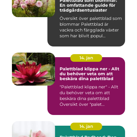
Palettblad som blommar:
En omfattande guide för
trädgårdsentusiaster
Översikt över palettblad som
blommar Palettblad är
vackra och färgglada växter
som har blivit popul...
14. jan
Palettblad klippa ner - Allt
du behöver veta om att
beskära dina palettblad
"Palettblad klippa ner" - Allt
du behöver veta om att
beskära dina palettblad
Översikt över "palet...
14. jan