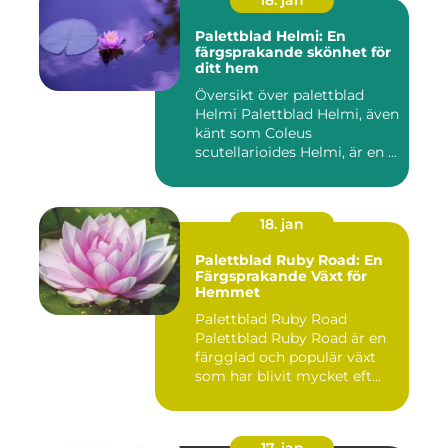
18. jan
Palettblad Helmi: En
färgsprakande skönhet för
ditt hem
Översikt över palettblad
Helmi Palettblad Helmi, även
känt som Coleus
scutellarioides Helmi, är en ...
18. jan
Palettblad Ruby Road: En
Färgsprakande Växt för
Hemmet
Palettblad Ruby Road
Palettblad Ruby Road är en
färgglad och populär växt
som har blivit mycket eft...