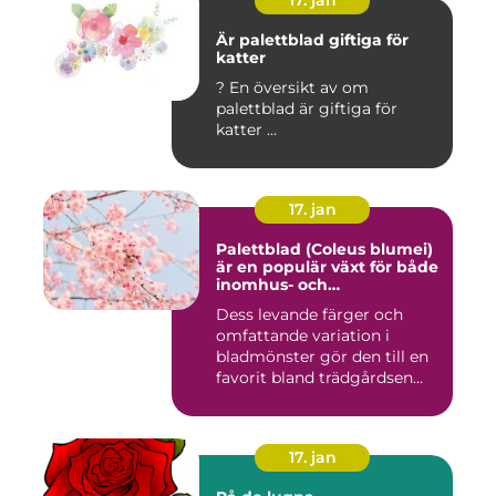
17. jan
Är palettblad giftiga för
katter
? En översikt av om
palettblad är giftiga för
katter ...
17. jan
Palettblad (Coleus blumei)
är en populär växt för både
inomhus- och
utomhusmiljöer
Dess levande färger och
omfattande variation i
bladmönster gör den till en
favorit bland trädgårdsen...
17. jan