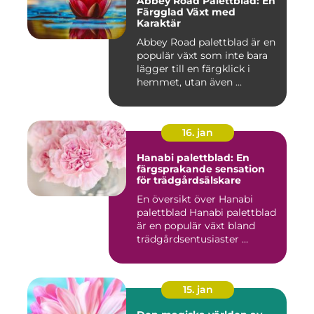
Abbey Road Palettblad: En
Färgglad Växt med
Karaktär
Abbey Road palettblad är en
populär växt som inte bara
lägger till en färgklick i
hemmet, utan även ...
16. jan
Hanabi palettblad: En
färgsprakande sensation
för trädgårdsälskare
En översikt över Hanabi
palettblad Hanabi palettblad
är en populär växt bland
trädgårdsentusiaster ...
15. jan