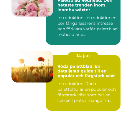
Palettblad Redhead: Den
hetaste trenden inom
inomhusväxter
Introduktion: Introduktionen
bör fånga läsarens intresse
och förklara varför palettblad
redhead är e...
14. jan
Röda palettblad: En
detaljerad guide till en
populär och färgstark växt
Introduktion: Röda
palettblad är en populär och
färgstark växt som har en
speciell plats i många trä...