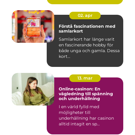
02. apr
Förstå fascinationen med
samlarkort
Samlarkort har länge varit
en fascinerande hobby för
både unga och gamla. Dessa
kort...
13. mar
Online-casinon: En
vägledning till spänning
och underhållning
I en värld fylld med
möjligheter till
underhållning har casinon
alltid intagit en sp...