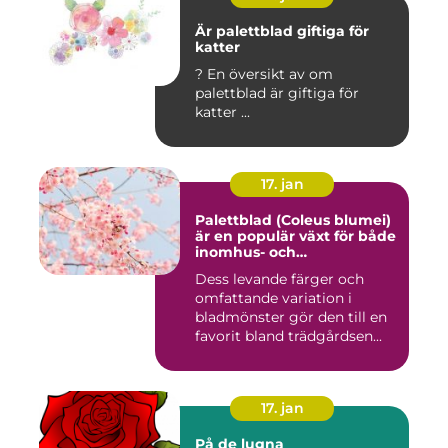
Är palettblad giftiga för
katter
? En översikt av om
palettblad är giftiga för
katter ...
17. jan
Palettblad (Coleus blumei)
är en populär växt för både
inomhus- och
utomhusmiljöer
Dess levande färger och
omfattande variation i
bladmönster gör den till en
favorit bland trädgårdsen...
17. jan
På de lugna