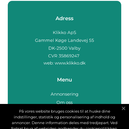
Adress
web:
www.klikko.dk
Menu
Annonsering
Om oss
Cookies
På vores website bruges cookies til at huske dine
indstillinger, statistik og personalisering af indhold og
Kontakta oss
annoncer. Denne information deles med tredjepart. Ved
Sitemap
fortsat brug af websiden godkender du cookiepolitikken.