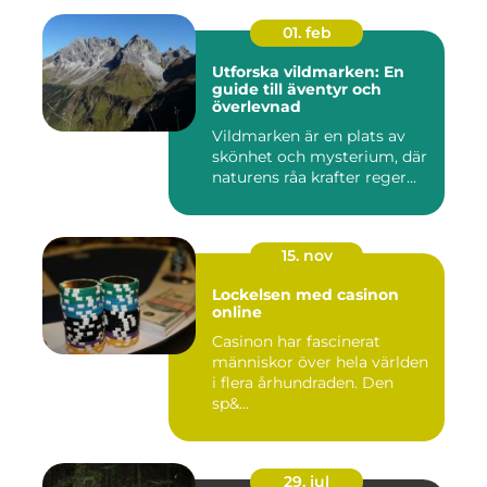
01. feb
Utforska vildmarken: En
guide till äventyr och
överlevnad
Vildmarken är en plats av
skönhet och mysterium, där
naturens råa krafter reger...
15. nov
Lockelsen med casinon
online
Casinon har fascinerat
människor över hela världen
i flera århundraden. Den
sp&...
29. jul