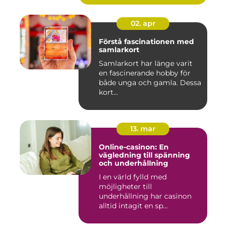
02. apr
Förstå fascinationen med
samlarkort
Samlarkort har länge varit
en fascinerande hobby för
både unga och gamla. Dessa
kort...
13. mar
Online-casinon: En
vägledning till spänning
och underhållning
I en värld fylld med
möjligheter till
underhållning har casinon
alltid intagit en sp...