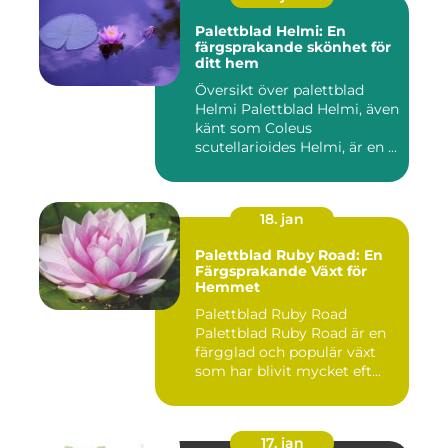
Palettblad Helmi: En
färgsprakande skönhet för
ditt hem
Översikt över palettblad
Helmi Palettblad Helmi, även
känt som Coleus
scutellarioides Helmi, är en ...
18. jan
Palettblad Ruby Road: En
Färgsprakande Växt för
Hemmet
Palettblad Ruby Road
Palettblad Ruby Road är en
färgglad och populär växt
som har blivit mycket eft...
17. jan