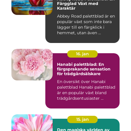
Färgglad Växt med
Karaktär
Abbey Road palettblad är en
populär växt som inte bara
lägger till en färgklick i
hemmet, utan även ...
16. jan
Hanabi palettblad: En
färgsprakande sensation
för trädgårdsälskare
En översikt över Hanabi
palettblad Hanabi palettblad
är en populär växt bland
trädgårdsentusiaster ...
15. jan
Den magiska världen av