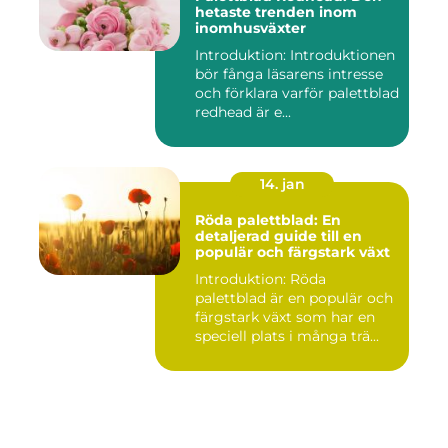
hetaste trenden inom
inomhusväxter
Introduktion: Introduktionen
bör fånga läsarens intresse
och förklara varför palettblad
redhead är e...
14. jan
Röda palettblad: En
detaljerad guide till en
populär och färgstark växt
Introduktion: Röda
palettblad är en populär och
färgstark växt som har en
speciell plats i många trä...