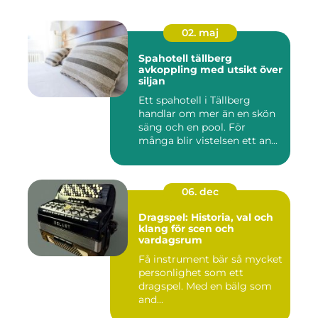
02. maj
Spahotell tällberg
avkoppling med utsikt över
siljan
Ett spahotell i Tällberg
handlar om mer än en skön
säng och en pool. För
många blir vistelsen ett an...
06. dec
Dragspel: Historia, val och
klang för scen och
vardagsrum
Få instrument bär så mycket
personlighet som ett
dragspel. Med en bälg som
and...