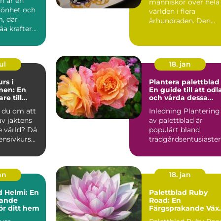
n är en
människor över hela
könhet och
världen i flera
, där
århundraden. Den
åa krafter
sp&...
ul
18. jan
rs i
Plantera palettblad 
men: En
En guide till att odl
re till
och vårda dessa
ärld
vackra växter
du om att
Inledning Plantering
av jaktens
av palettblad är
 värld? Då
populärt bland
nsivkurs...
trädgårdsentusiaster
och växtälskare på
grund ...
an
18. jan
d Helmi: En
Palettblad Ruby
kande
Road: En
ör ditt hem
Färgsprakande Väx
för Hemmet