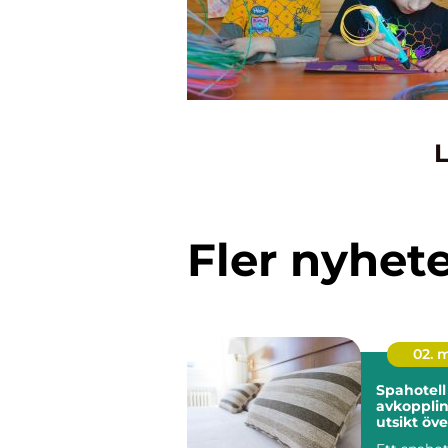
L
Fler nyhet
02. 
Spahotell
avkoppli
utsikt öve