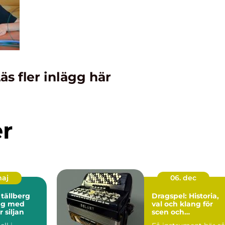
äs fler inlägg här
er
maj
06. dec
 tällberg
Dragspel: Historia,
ng med
val och klang för
r siljan
scen och
vardagsrum