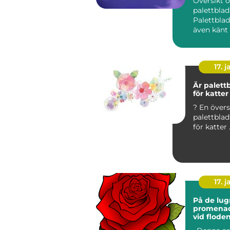
Översikt 
palettbla
Palettblad
även känt
scutellari
är en ...
17. j
Är palettb
för katter
? En översikt av om
palettblad
för
17. j
På de lu
promena
vid flode
hitta en 