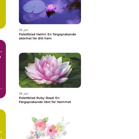
18. jan
Palettblad Helmi: En färgsprakande
skönhet för ditt hem
-
a
18. jan
Palettblad Ruby Road: En
Färgsprakande Växt för Hemmet
t