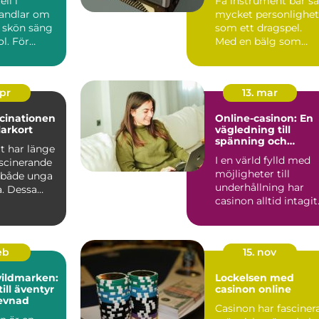
ll i
Få instrument bär så
handlar om
mycket personlighet
 skön säng
som ett dragspel.
l. För
Med en bälg som
 vistelsen
and...
apr
13. mar
scinationen
Online-casinon: En
arkort
vägledning till
spänning och
t har länge
underhållning
I en värld fylld med
ascinerande
möjligheter till
 både unga
underhållning har
. Dessa
casinon alltid intagit
en sp...
feb
15. nov
vildmarken:
Lockelsen med
ill äventyr
casinon online
levnad
Casinon har fasciner