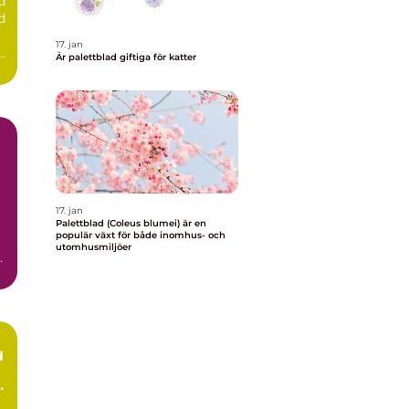
d
d
17. jan
r
Är palettblad giftiga för katter
17. jan
Palettblad (Coleus blumei) är en
populär växt för både inomhus- och
utomhusmiljöer
n
d