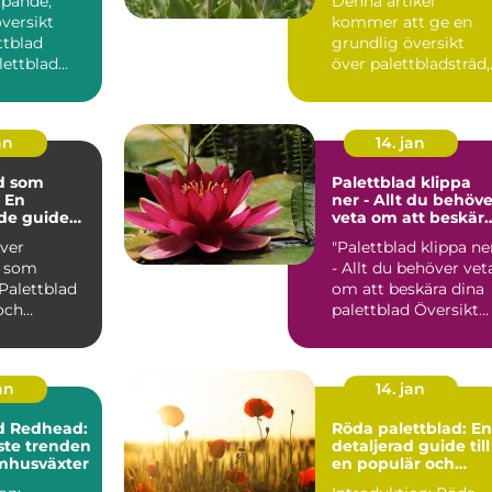
ipande,
Denna artikel
och
inom heminrednin
versikt
kommer att ge en
möjligheter
och trädgårdssköts
på grund av sitt
ttblad
grundlig översikt
unika utseende oc
över palettbladsträd,
sin mångsidighet
 fantastisk
presentera olika type
disku...
an
14. jan
d som
Palettblad klippa
 En
ner - Allt du behöve
de guide
veta om att beskär
dina palettblad
över
"Palettblad klippa ne
entusiaster
d som
- Allt du behöver vet
om att beskära dina
och
palettblad Översikt
 växter som
över "palet...
popul...
jan
14. jan
d Redhead:
Röda palettblad: En
ste trenden
detaljerad guide till
mhusväxter
en populär och
färgstark växt