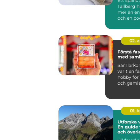
Ett spahote
Tällberg 
mer än en
och en poo
många blir
ett an...
02. 
Förstå fa
med saml
Samlarkor
varit en f
hobby för
och gamla
kort...
01. 
Utforska 
En guide t
och över