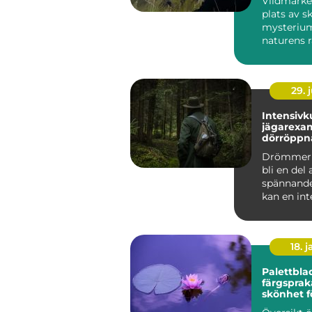
Vildmarke
plats av s
mysterium
naturens r
reger...
29. j
Intensivku
jägarexa
dörröppna
jaktens v
Drömmer 
bli en del 
spännande
kan en inte
18. j
Palettbla
färgspra
skönhet f