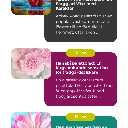
Färgglad Växt med
Karaktär
Abbey Road palettblad är en
populär växt som inte bara
lägger till en färgklick i
hemmet, utan även ...
16. jan
Hanabi palettblad: En
färgsprakande sensation
för trädgårdsälskare
En översikt över Hanabi
palettblad Hanabi palettblad
är en populär växt bland
trädgårdsentusiaster ...
15. jan
Den magiska världen av