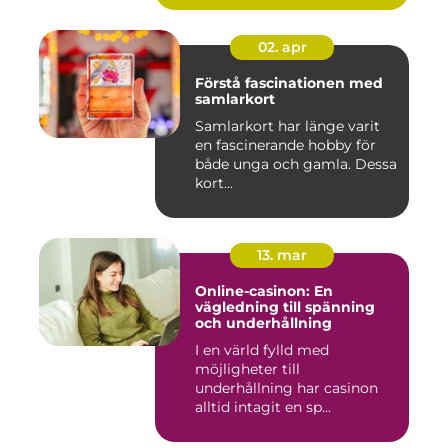
02. apr
Förstå fascinationen med
samlarkort
Samlarkort har länge varit
en fascinerande hobby för
både unga och gamla. Dessa
kort...
13. mar
Online-casinon: En
vägledning till spänning
och underhållning
I en värld fylld med
möjligheter till
underhållning har casinon
alltid intagit en sp...