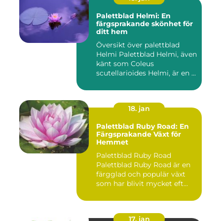
Palettblad Helmi: En
färgsprakande skönhet för
ditt hem
Översikt över palettblad
Helmi Palettblad Helmi, även
känt som Coleus
scutellarioides Helmi, är en ...
18. jan
Palettblad Ruby Road: En
Färgsprakande Växt för
Hemmet
Palettblad Ruby Road
Palettblad Ruby Road är en
färgglad och populär växt
som har blivit mycket eft...
17. jan