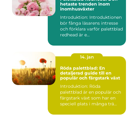
hetaste trenden inom
inomhusväxter
Introduktion: Introduktionen
bör fånga läsarens intresse
och förklara varför palettblad
redhead är e...
14. jan
Röda palettblad: En
detaljerad guide till en
populär och färgstark växt
Introduktion: Röda
palettblad är en populär och
färgstark växt som har en
speciell plats i många trä...