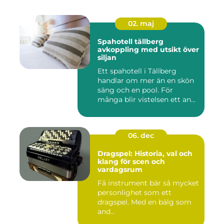
02. maj
Spahotell tällberg
avkoppling med utsikt över
siljan
Ett spahotell i Tällberg
handlar om mer än en skön
säng och en pool. För
många blir vistelsen ett an...
06. dec
Dragspel: Historia, val och
klang för scen och
vardagsrum
Få instrument bär så mycket
personlighet som ett
dragspel. Med en bälg som
and...