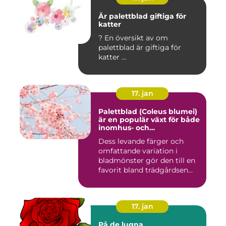
Är palettblad giftiga för
katter
? En översikt av om
palettblad är giftiga för
katter ...
17. jan
Palettblad (Coleus blumei)
är en populär växt för både
inomhus- och
utomhusmiljöer
Dess levande färger och
omfattande variation i
bladmönster gör den till en
favorit bland trädgårdsen...
17. jan
På de lugna