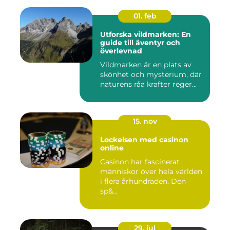
01. feb
Utforska vildmarken: En
guide till äventyr och
överlevnad
Vildmarken är en plats av
skönhet och mysterium, där
naturens råa krafter reger...
15. nov
Lockelsen med casinon
online
Casinon har fascinerat
människor över hela världen
i flera århundraden. Den
sp&...
29. jul