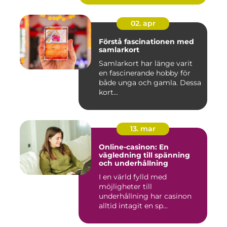
02. apr
Förstå fascinationen med
samlarkort
Samlarkort har länge varit
en fascinerande hobby för
både unga och gamla. Dessa
kort...
13. mar
Online-casinon: En
vägledning till spänning
och underhållning
I en värld fylld med
möjligheter till
underhållning har casinon
alltid intagit en sp...