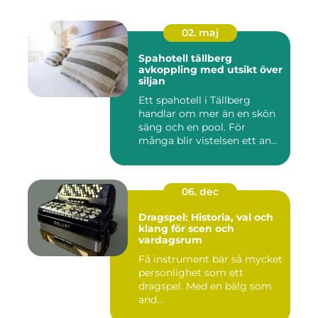
02. maj
Spahotell tällberg
avkoppling med utsikt över
siljan
Ett spahotell i Tällberg
handlar om mer än en skön
säng och en pool. För
många blir vistelsen ett an...
06. dec
Dragspel: Historia, val och
klang för scen och
vardagsrum
Få instrument bär så mycket
personlighet som ett
dragspel. Med en bälg som
and...