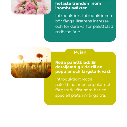
hetaste trenden inom
inomhusväxter
Introduktion: Introduktionen
bör fånga läsarens intresse
och förklara varför palettblad
redhead är e...
14. jan
Röda palettblad: En
detaljerad guide till en
populär och färgstark växt
Introduktion: Röda
palettblad är en populär och
färgstark växt som har en
speciell plats i många trä...