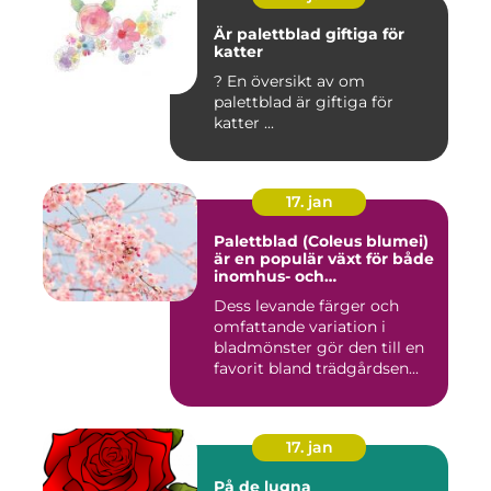
Är palettblad giftiga för
katter
? En översikt av om
palettblad är giftiga för
katter ...
17. jan
Palettblad (Coleus blumei)
är en populär växt för både
inomhus- och
utomhusmiljöer
Dess levande färger och
omfattande variation i
bladmönster gör den till en
favorit bland trädgårdsen...
17. jan
På de lugna