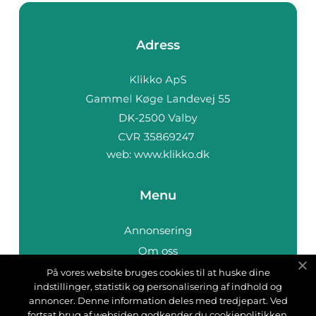
Adress
web:
www.klikko.dk
Menu
Annonsering
Om oss
Cookies
På vores website bruges cookies til at huske dine
indstillinger, statistik og personalisering af indhold og
Kontakta oss
annoncer. Denne information deles med tredjepart. Ved
Sitemap
fortsat brug af websiden godkender du cookiepolitikken.