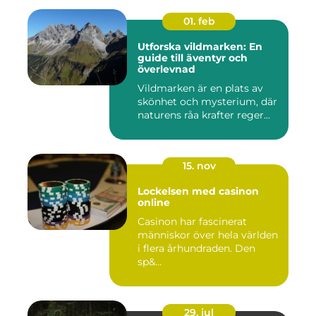
01. feb
Utforska vildmarken: En
guide till äventyr och
överlevnad
Vildmarken är en plats av
skönhet och mysterium, där
naturens råa krafter reger...
15. nov
Lockelsen med casinon
online
Casinon har fascinerat
människor över hela världen
i flera århundraden. Den
sp&...
29. jul