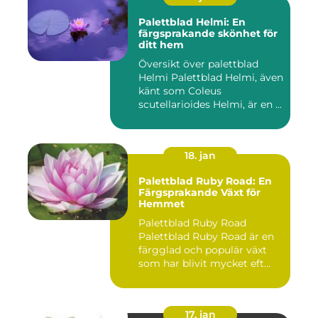
Palettblad Helmi: En
färgsprakande skönhet för
ditt hem
Översikt över palettblad
Helmi Palettblad Helmi, även
känt som Coleus
scutellarioides Helmi, är en ...
18. jan
Palettblad Ruby Road: En
Färgsprakande Växt för
Hemmet
Palettblad Ruby Road
Palettblad Ruby Road är en
färgglad och populär växt
som har blivit mycket eft...
17. jan