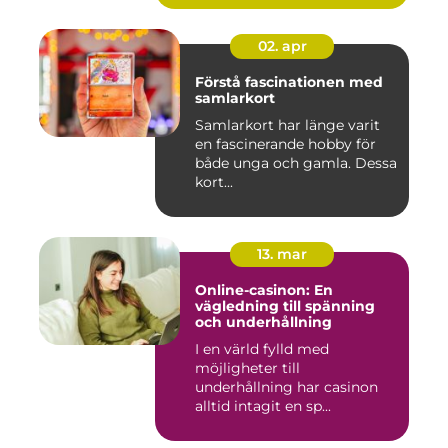
02. apr
Förstå fascinationen med
samlarkort
Samlarkort har länge varit
en fascinerande hobby för
både unga och gamla. Dessa
kort...
13. mar
Online-casinon: En
vägledning till spänning
och underhållning
I en värld fylld med
möjligheter till
underhållning har casinon
alltid intagit en sp...