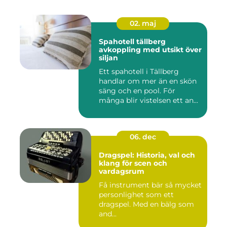
02. maj
Spahotell tällberg
avkoppling med utsikt över
siljan
Ett spahotell i Tällberg
handlar om mer än en skön
säng och en pool. För
många blir vistelsen ett an...
06. dec
Dragspel: Historia, val och
klang för scen och
vardagsrum
Få instrument bär så mycket
personlighet som ett
dragspel. Med en bälg som
and...