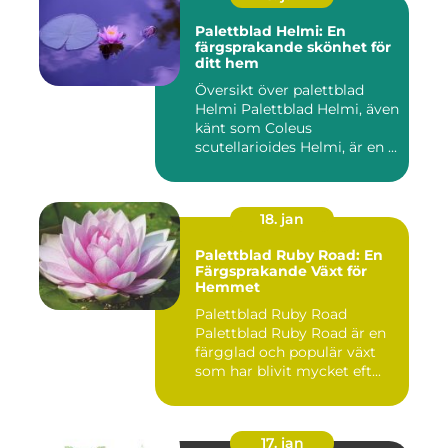
Palettblad Helmi: En
färgsprakande skönhet för
ditt hem
Översikt över palettblad
Helmi Palettblad Helmi, även
känt som Coleus
scutellarioides Helmi, är en ...
18. jan
Palettblad Ruby Road: En
Färgsprakande Växt för
Hemmet
Palettblad Ruby Road
Palettblad Ruby Road är en
färgglad och populär växt
som har blivit mycket eft...
17. jan