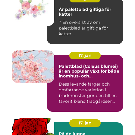
Är palettblad giftiga för
katter
? En översikt av om
palettblad är giftiga för
katter ...
17. jan
Palettblad (Coleus blumei)
är en populär växt för både
inomhus- och
utomhusmiljöer
Dess levande färger och
omfattande variation i
bladmönster gör den till en
favorit bland trädgårdsen...
17. jan
På de lugna