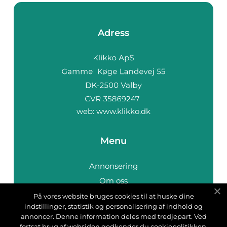
Adress
web:
www.klikko.dk
Menu
Annonsering
Om oss
Cookies
På vores website bruges cookies til at huske dine
indstillinger, statistik og personalisering af indhold og
Kontakta oss
annoncer. Denne information deles med tredjepart. Ved
Sitemap
fortsat brug af websiden godkender du cookiepolitikken.