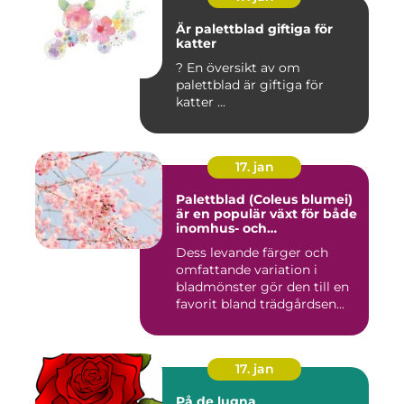
Är palettblad giftiga för
katter
? En översikt av om
palettblad är giftiga för
katter ...
17. jan
Palettblad (Coleus blumei)
är en populär växt för både
inomhus- och
utomhusmiljöer
Dess levande färger och
omfattande variation i
bladmönster gör den till en
favorit bland trädgårdsen...
17. jan
På de lugna