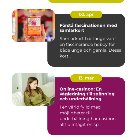
02. apr
Förstå fascinationen med
samlarkort
Samlarkort har länge varit
en fascinerande hobby för
både unga och gamla. Dessa
kort...
13. mar
Online-casinon: En
vägledning till spänning
och underhållning
I en värld fylld med
möjligheter till
underhållning har casinon
alltid intagit en sp...