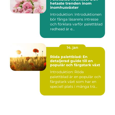
hetaste trenden inom
inomhusväxter
Introduktion: Introduktionen
bör fånga läsarens intresse
och förklara varför palettblad
redhead är e...
14. jan
Röda palettblad: En
detaljerad guide till en
populär och färgstark växt
Introduktion: Röda
palettblad är en populär och
färgstark växt som har en
speciell plats i många trä...