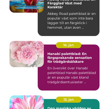
Färgglad Växt med
Karaktär
Abbey Road palettblad är en
populär växt som inte bara
lägger till en färgklick i
hemmet, utan även ...
16. jan
Hanabi palettblad: En
färgsprakande sensation
för trädgårdsälskare
En översikt över Hanabi
palettblad Hanabi palettblad
är en populär växt bland
trädgårdsentusiaster ...
15. jan
Den magiska världen av