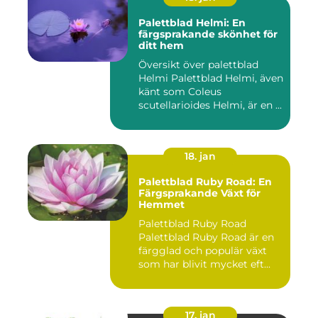
Palettblad Helmi: En
färgsprakande skönhet för
ditt hem
Översikt över palettblad
Helmi Palettblad Helmi, även
känt som Coleus
scutellarioides Helmi, är en ...
18. jan
Palettblad Ruby Road: En
Färgsprakande Växt för
Hemmet
Palettblad Ruby Road
Palettblad Ruby Road är en
färgglad och populär växt
som har blivit mycket eft...
17. jan