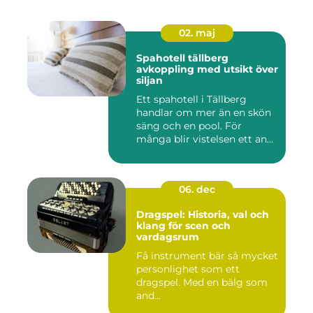
02. maj
Spahotell tällberg
avkoppling med utsikt över
siljan
Ett spahotell i Tällberg
handlar om mer än en skön
säng och en pool. För
många blir vistelsen ett an...
06. dec
Dragspel: Historia, val och
klang för scen och
vardagsrum
Få instrument bär så mycket
personlighet som ett
dragspel. Med en bälg som
and...