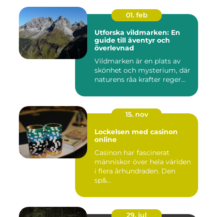
01. feb
Utforska vildmarken: En
guide till äventyr och
överlevnad
Vildmarken är en plats av
skönhet och mysterium, där
naturens råa krafter reger...
15. nov
Lockelsen med casinon
online
Casinon har fascinerat
människor över hela världen
i flera århundraden. Den
sp&...
29. jul