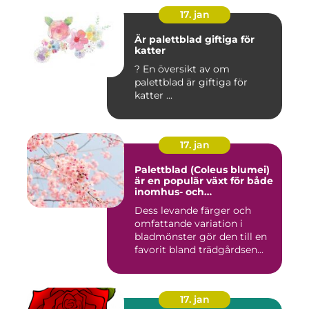
17. jan
Är palettblad giftiga för
katter
? En översikt av om
palettblad är giftiga för
katter ...
17. jan
Palettblad (Coleus blumei)
är en populär växt för både
inomhus- och
utomhusmiljöer
Dess levande färger och
omfattande variation i
bladmönster gör den till en
favorit bland trädgårdsen...
17. jan