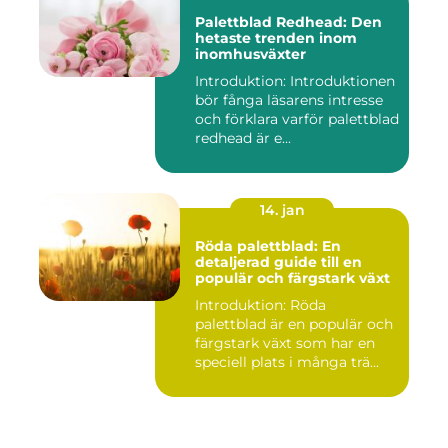
Palettblad Redhead: Den
hetaste trenden inom
inomhusväxter
Introduktion: Introduktionen
bör fånga läsarens intresse
och förklara varför palettblad
redhead är e...
14. jan
Röda palettblad: En
detaljerad guide till en
populär och färgstark växt
Introduktion: Röda
palettblad är en populär och
färgstark växt som har en
speciell plats i många trä...