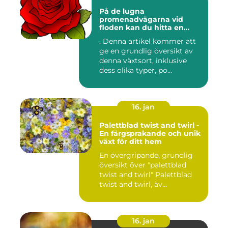
På de lugna
promenadvägarna vid
floden kan du hitta en
färgglad och populär växt
. Denna artikel kommer att
som kallas Palettblad River
ge en grundlig översikt av
Walk
denna växtsort, inklusive
dess olika typer, po...
16. jan
Palettblad twist and twirl -
En färgsprakande och unik
växt för ditt hem
En övergripande, grundlig
översikt över "palettblad
twist and twirl" Palettblad
twist and twirl, äv...
16. jan