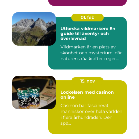
01. feb
Utforska vildmarken: En
guide till äventyr och
överlevnad
Vildmarken är en plats av
skönhet och mysterium, där
naturens råa krafter reger...
15. nov
Lockelsen med casinon
online
Casinon har fascinerat
människor över hela världen
i flera århundraden. Den
sp&...