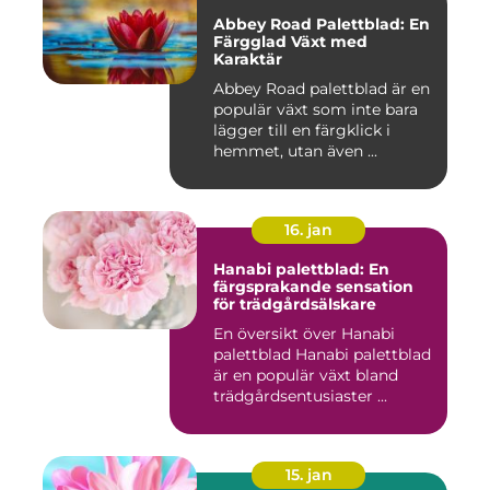
Abbey Road Palettblad: En
Färgglad Växt med
Karaktär
Abbey Road palettblad är en
populär växt som inte bara
lägger till en färgklick i
hemmet, utan även ...
16. jan
Hanabi palettblad: En
färgsprakande sensation
för trädgårdsälskare
En översikt över Hanabi
palettblad Hanabi palettblad
är en populär växt bland
trädgårdsentusiaster ...
15. jan