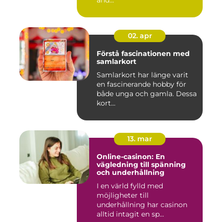
and...
02. apr
Förstå fascinationen med
samlarkort
Samlarkort har länge varit
en fascinerande hobby för
både unga och gamla. Dessa
kort...
13. mar
Online-casinon: En
vägledning till spänning
och underhållning
I en värld fylld med
möjligheter till
underhållning har casinon
alltid intagit en sp...