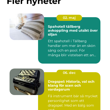
Fler nyheter
02. maj
Spahotell tällberg
avkoppling med utsikt över
siljan
Ett spahotell i Tällberg
handlar om mer än en skön
säng och en pool. För
många blir vistelsen ett an...
06. dec
Dragspel: Historia, val och
klang för scen och
vardagsrum
Få instrument bär så mycket
personlighet som ett
dragspel. Med en bälg som