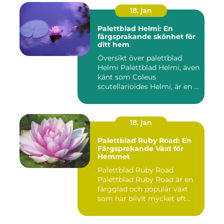
18. jan
Palettblad Helmi: En
färgsprakande skönhet för
ditt hem
Översikt över palettblad
Helmi Palettblad Helmi, även
känt som Coleus
scutellarioides Helmi, är en ...
18. jan
Palettblad Ruby Road: En
Färgsprakande Växt för
Hemmet
Palettblad Ruby Road
Palettblad Ruby Road är en
färgglad och populär växt
som har blivit mycket eft...