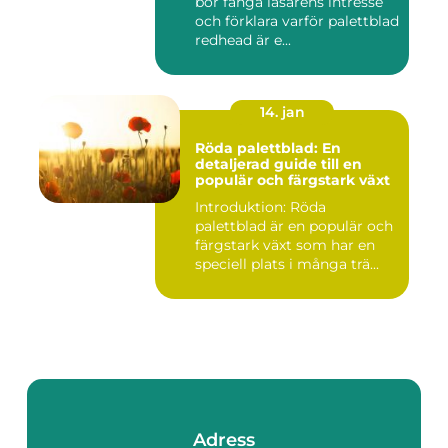
bör fånga läsarens intresse
och förklara varför palettblad
redhead är e...
14. jan
Röda palettblad: En
detaljerad guide till en
populär och färgstark växt
Introduktion: Röda
palettblad är en populär och
färgstark växt som har en
speciell plats i många trä...
Adress