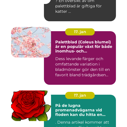
? En översikt av om
palettblad är giftiga för
katter ...
17. jan
Palettblad (Coleus blumei)
är en populär växt för både
inomhus- och
utomhusmiljöer
Dess levande färger och
omfattande variation i
bladmönster gör den till en
favorit bland trädgårdsen...
17. jan
På de lugna
promenadvägarna vid
floden kan du hitta en
färgglad och populär växt
. Denna artikel kommer att
som kallas Palettblad River