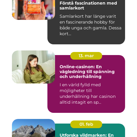
Förstå fascinationen med
samlarkort
Samlarkort har länge varit
en fascinerande hobby för
både unga och gamla. Dessa
kort...
13. mar
Online-casinon: En
vägledning till spänning
och underhållning
I en värld fylld med
möjligheter till
underhållning har casinon
alltid intagit en sp...
01. feb
Utforska vildmarken: En