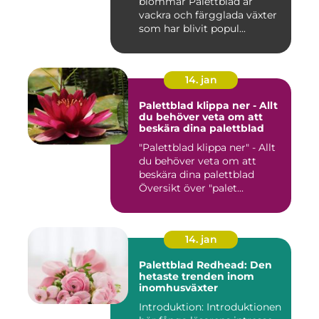
blommar Palettblad är
vackra och färgglada växter
som har blivit popul...
14. jan
Palettblad klippa ner - Allt
du behöver veta om att
beskära dina palettblad
"Palettblad klippa ner" - Allt
du behöver veta om att
beskära dina palettblad
Översikt över "palet...
14. jan
Palettblad Redhead: Den
hetaste trenden inom
inomhusväxter
Introduktion: Introduktionen