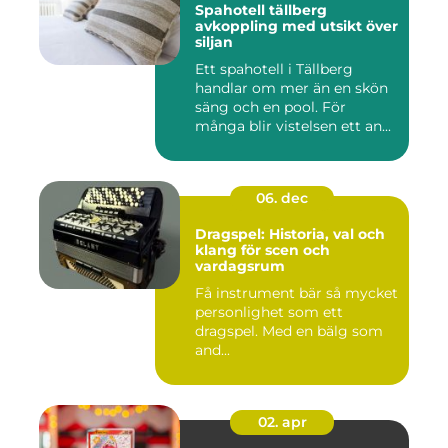
Spahotell tällberg
avkoppling med utsikt över
siljan
Ett spahotell i Tällberg
handlar om mer än en skön
säng och en pool. För
många blir vistelsen ett an...
06. dec
Dragspel: Historia, val och
klang för scen och
vardagsrum
Få instrument bär så mycket
personlighet som ett
dragspel. Med en bälg som
and...
02. apr