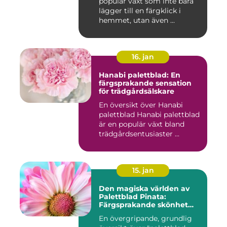
populär växt som inte bara
lägger till en färgklick i
hemmet, utan även ...
16. jan
Hanabi palettblad: En
färgsprakande sensation
för trädgårdsälskare
En översikt över Hanabi
palettblad Hanabi palettblad
är en populär växt bland
trädgårdsentusiaster ...
15. jan
Den magiska världen av
Palettblad Pinata:
Färgsprakande skönhet
och oändliga möjligheter
En övergripande, grundlig