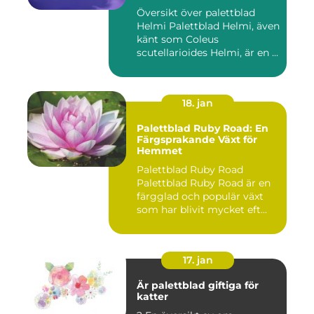
Översikt över palettblad
Helmi Palettblad Helmi, även
känt som Coleus
scutellarioides Helmi, är en ...
18. jan
Palettblad Ruby Road: En
Färgsprakande Växt för
Hemmet
Palettblad Ruby Road
Palettblad Ruby Road är en
färgglad och populär växt
som har blivit mycket eft...
17. jan
Är palettblad giftiga för
katter