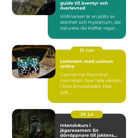
guide till äventyr och
överlevnad
Vildmarken är en plats av
skönhet och mysterium, där
naturens råa krafter reger...
15. nov
Lockelsen med casinon
online
Casinon har fascinerat
människor över hela världen
i flera århundraden. Den
sp&...
29. jul
Intensivkurs i
jägarexamen: En
dörröppnare till jaktens