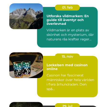
01. feb
Utforska vildmarken: En
guide till äventyr och
överlevnad
Vildmarken är en plats av
skönhet och mysterium, där
naturens råa krafter reger...
15. nov
Lockelsen med casinon
online
Casinon har fascinerat
människor över hela världen
i flera århundraden. Den
sp&...
29. jul