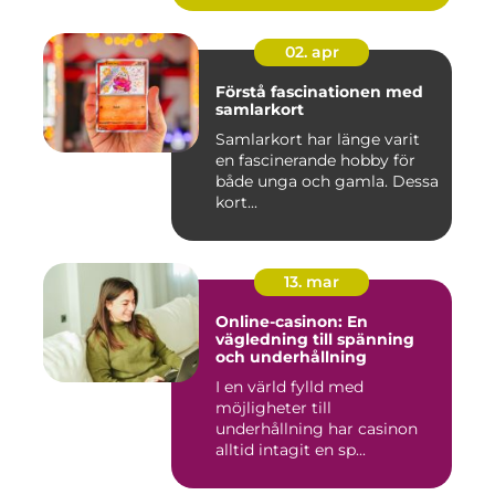
02. apr
Förstå fascinationen med
samlarkort
Samlarkort har länge varit
en fascinerande hobby för
både unga och gamla. Dessa
kort...
13. mar
Online-casinon: En
vägledning till spänning
och underhållning
I en värld fylld med
möjligheter till
underhållning har casinon
alltid intagit en sp...