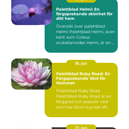
Palettblad Helmi: En
färgsprakande skönhet för
ditt hem
Översikt över palettblad
Helmi Palettblad Helmi, även
känt som Coleus
scutellarioides Helmi, är en ...
18. jan
Palettblad Ruby Road: En
Färgsprakande Växt för
Hemmet
Palettblad Ruby Road
Palettblad Ruby Road är en
färgglad och populär växt
som har blivit mycket eft...
17. jan