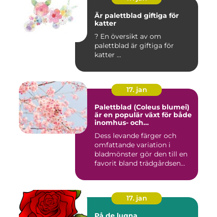
Är palettblad giftiga för
katter
? En översikt av om
palettblad är giftiga för
katter ...
17. jan
Palettblad (Coleus blumei)
är en populär växt för både
inomhus- och
utomhusmiljöer
Dess levande färger och
omfattande variation i
bladmönster gör den till en
favorit bland trädgårdsen...
17. jan
På de lugna