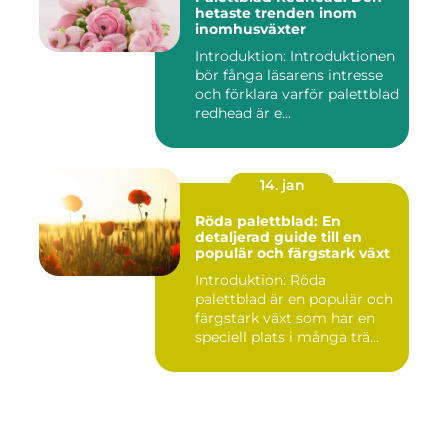
hetaste trenden inom
inomhusväxter
Introduktion: Introduktionen
bör fånga läsarens intresse
och förklara varför palettblad
redhead är e...
14. jan
Röda palettblad: En
detaljerad guide till en
populär och färgstark växt
Introduktion: Röda
palettblad är en populär och
färgstark växt som har en
speciell plats i många trä...