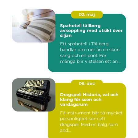
02. maj
Spahotell tällberg
avkoppling med utsikt över
siljan
Ett spahotell i Tällberg
handlar om mer än en skön
säng och en pool. För
många blir vistelsen ett an...
06. dec
Dragspel: Historia, val och
klang för scen och
vardagsrum
Få instrument bär så mycket
personlighet som ett
dragspel. Med en bälg som
and...