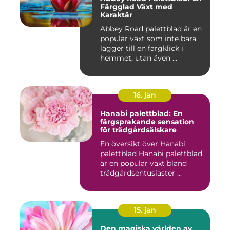
Färgglad Växt med
Karaktär
Abbey Road palettblad är en
populär växt som inte bara
lägger till en färgklick i
hemmet, utan även ...
16. jan
Hanabi palettblad: En
färgsprakande sensation
för trädgårdsälskare
En översikt över Hanabi
palettblad Hanabi palettblad
är en populär växt bland
trädgårdsentusiaster ...
15. jan
Den magiska världen av