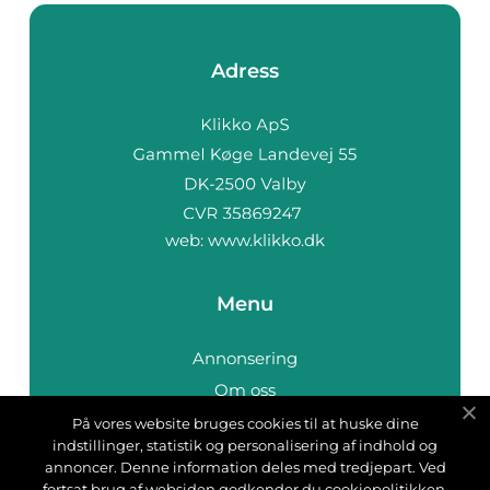
Adress
web:
www.klikko.dk
Menu
Annonsering
Om oss
Cookies
På vores website bruges cookies til at huske dine
indstillinger, statistik og personalisering af indhold og
Kontakta oss
annoncer. Denne information deles med tredjepart. Ved
Sitemap
fortsat brug af websiden godkender du cookiepolitikken.