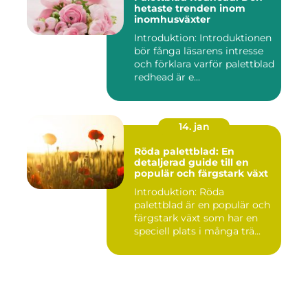
hetaste trenden inom
inomhusväxter
Introduktion: Introduktionen
bör fånga läsarens intresse
och förklara varför palettblad
redhead är e...
14. jan
Röda palettblad: En
detaljerad guide till en
populär och färgstark växt
Introduktion: Röda
palettblad är en populär och
färgstark växt som har en
speciell plats i många trä...