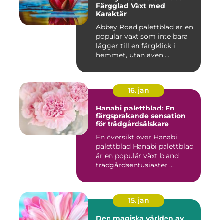
Färgglad Växt med
Karaktär
Abbey Road palettblad är en
populär växt som inte bara
lägger till en färgklick i
hemmet, utan även ...
16. jan
Hanabi palettblad: En
färgsprakande sensation
för trädgårdsälskare
En översikt över Hanabi
palettblad Hanabi palettblad
är en populär växt bland
trädgårdsentusiaster ...
15. jan
Den magiska världen av