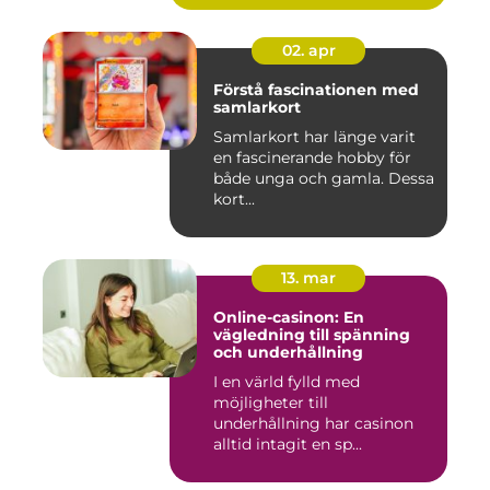
02. apr
Förstå fascinationen med
samlarkort
Samlarkort har länge varit
en fascinerande hobby för
både unga och gamla. Dessa
kort...
13. mar
Online-casinon: En
vägledning till spänning
och underhållning
I en värld fylld med
möjligheter till
underhållning har casinon
alltid intagit en sp...