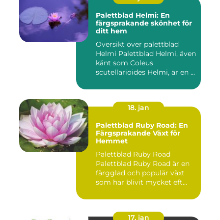
Palettblad Helmi: En
färgsprakande skönhet för
ditt hem
Översikt över palettblad
Helmi Palettblad Helmi, även
känt som Coleus
scutellarioides Helmi, är en ...
18. jan
Palettblad Ruby Road: En
Färgsprakande Växt för
Hemmet
Palettblad Ruby Road
Palettblad Ruby Road är en
färgglad och populär växt
som har blivit mycket eft...
17. jan