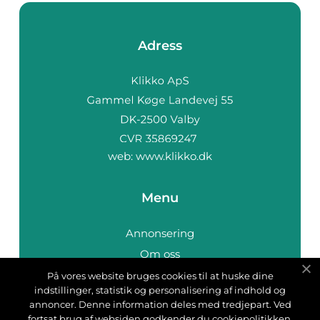
Adress
web:
www.klikko.dk
Menu
Annonsering
Om oss
Cookies
På vores website bruges cookies til at huske dine
indstillinger, statistik og personalisering af indhold og
Kontakta oss
annoncer. Denne information deles med tredjepart. Ved
Sitemap
fortsat brug af websiden godkender du cookiepolitikken.