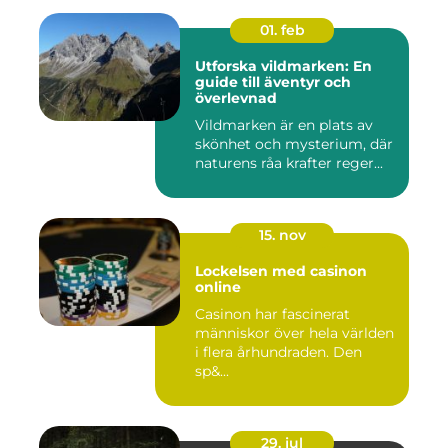
01. feb
Utforska vildmarken: En
guide till äventyr och
överlevnad
Vildmarken är en plats av
skönhet och mysterium, där
naturens råa krafter reger...
15. nov
Lockelsen med casinon
online
Casinon har fascinerat
människor över hela världen
i flera århundraden. Den
sp&...
29. jul