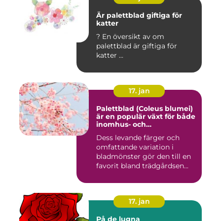
Är palettblad giftiga för
katter
? En översikt av om
palettblad är giftiga för
katter ...
17. jan
Palettblad (Coleus blumei)
är en populär växt för både
inomhus- och
utomhusmiljöer
Dess levande färger och
omfattande variation i
bladmönster gör den till en
favorit bland trädgårdsen...
17. jan
På de lugna