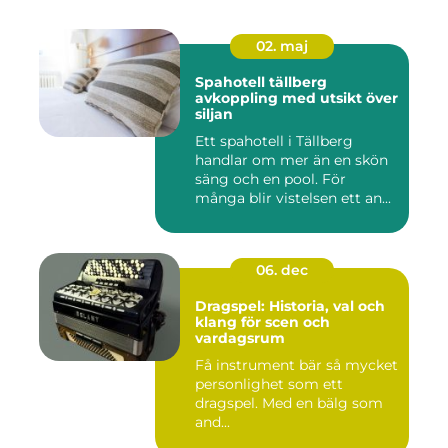
02. maj
Spahotell tällberg
avkoppling med utsikt över
siljan
Ett spahotell i Tällberg
handlar om mer än en skön
säng och en pool. För
många blir vistelsen ett an...
06. dec
Dragspel: Historia, val och
klang för scen och
vardagsrum
Få instrument bär så mycket
personlighet som ett
dragspel. Med en bälg som
and...